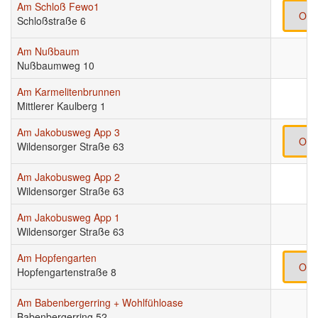
Am Schloß Fewo1
Onl
Schloßstraße 6
Am Nußbaum
Nußbaumweg 10
Am Karmelitenbrunnen
Mittlerer Kaulberg 1
Am Jakobusweg App 3
Onl
Wildensorger Straße 63
Am Jakobusweg App 2
Wildensorger Straße 63
Am Jakobusweg App 1
Wildensorger Straße 63
Am Hopfengarten
Onl
Hopfengartenstraße 8
Am Babenbergerring + Wohlfühloase
Babenbergerring 52