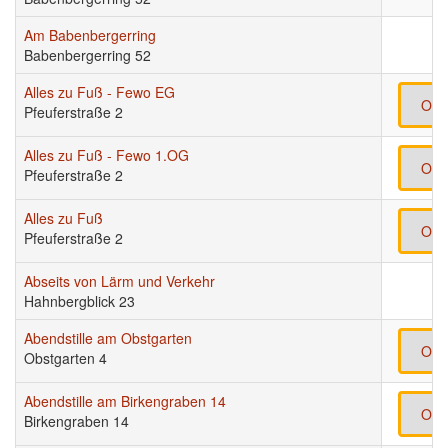
Am Babenbergerring
Babenbergerring 52
Alles zu Fuß - Fewo EG
Onl
Pfeuferstraße 2
Alles zu Fuß - Fewo 1.OG
Onl
Pfeuferstraße 2
Alles zu Fuß
Onl
Pfeuferstraße 2
Abseits von Lärm und Verkehr
Hahnbergblick 23
Abendstille am Obstgarten
Onl
Obstgarten 4
Abendstille am Birkengraben 14
Onl
Birkengraben 14