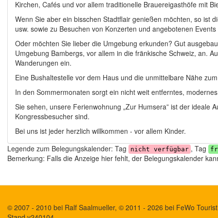
Kirchen, Cafés und vor allem traditionelle Brauereigasthöfe mit Bi
Wenn Sie aber ein bisschen Stadtflair genießen möchten, so is
usw. sowie zu Besuchen von Konzerten und angebotenen Events
Oder möchten Sie lieber die Umgebung erkunden? Gut ausgebaute
Umgebung Bambergs, vor allem in die fränkische Schweiz, an. Auc
Wanderungen ein.
Eine Bushaltestelle vor dem Haus und die unmittelbare Nähe zum 
In den Sommermonaten sorgt ein nicht weit entferntes, modernes
Sie sehen, unsere Ferienwohnung „Zur Humsera” ist der ideale Aus
Kongressbesucher sind.
Bei uns ist jeder herzlich willkommen - vor allem Kinder.
Legende zum Belegungskalender: Tag
, Tag
nicht verfügbar
fr
Bemerkung: Falls die Anzeige hier fehlt, der Belegungskalender kann 
© 2007 - 2010 bei Ralf Saalmueller, © 2011 - 2026 bei FeWo Touristi
Stand v240104