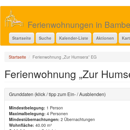
Direkt
zum
Inhalt
Ferienwohnungen in Bamb
Startseite
Suche
Kalender-Liste
Aktionen
Kar
Startseite
Ferienwohnung „Zur Humsera” EG
Ferienwohnung „Zur Hums
Ausblenden
Grunddaten (klick / tipp zum Ein- / Ausblenden)
Mindestbelegung:
1 Person
Maximalbelegung:
4 Personen
Mindestübernachtungen:
2 Übernachtungen
Wohnfläche:
40.00 m²