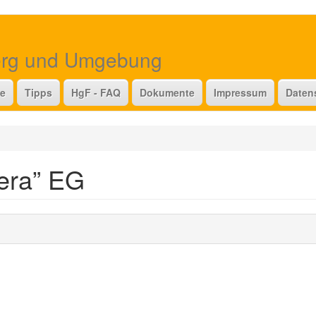
erg und Umgebung
te
Tipps
HgF - FAQ
Dokumente
Impressum
Daten
era” EG