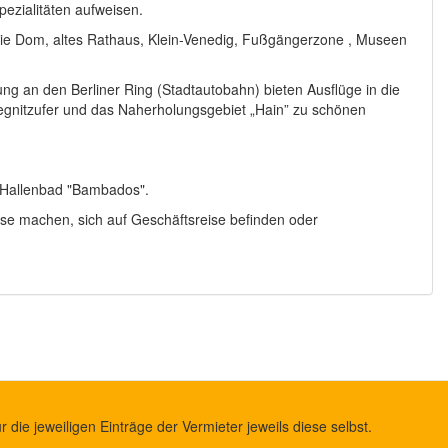
pezialitäten aufweisen.
wie Dom, altes Rathaus, Klein-Venedig, Fußgängerzone , Museen
 an den Berliner Ring (Stadtautobahn) bieten Ausflüge in die
Regnitzufer und das Naherholungsgebiet „Hain” zu schönen
e Hallenbad "Bambados".
ise machen, sich auf Geschäftsreise befinden oder
die jeweiligen Einträge der Vermieter jeweils diese selbst.