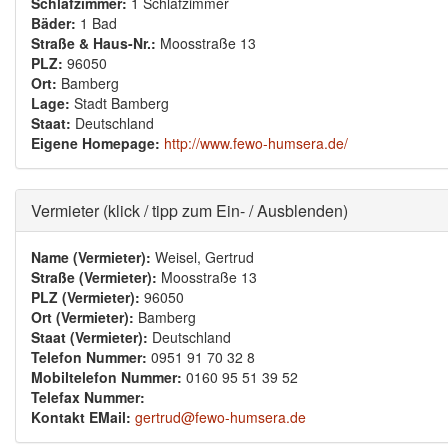
Schlafzimmer:
1 Schlafzimmer
Bäder:
1 Bad
Straße & Haus-Nr.:
Moosstraße 13
PLZ:
96050
Ort:
Bamberg
Lage:
Stadt Bamberg
Staat:
Deutschland
Eigene Homepage:
http://www.fewo-humsera.de/
Ausblenden
Vermieter (klick / tipp zum Ein- / Ausblenden)
Name (Vermieter):
Weisel, Gertrud
Straße (Vermieter):
Moosstraße 13
PLZ (Vermieter):
96050
Ort (Vermieter):
Bamberg
Staat (Vermieter):
Deutschland
Telefon Nummer:
0951 91 70 32 8
Mobiltelefon Nummer:
0160 95 51 39 52
Telefax Nummer:
Kontakt EMail:
gertrud@fewo-humsera.de