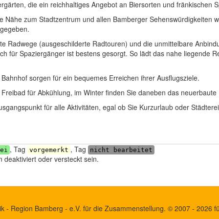
ergärten, die ein reichhaltiges Angebot an Biersorten und fränkischen S
t die Nähe zum Stadtzentrum und allen Bamberger Sehenswürdigkeiten 
 gegeben.
 Radwege (ausgeschilderte Radtouren) und die unmittelbare Anbindung
h für Spaziergänger ist bestens gesorgt. So lädt das nahe liegende 
Bahnhof sorgen für ein bequemes Erreichen ihrer Ausflugsziele.
 Freibad für Abkühlung, im Winter finden Sie daneben das neuerbaut
gangspunkt für alle Aktivitäten, egal ob Sie Kurzurlaub oder Städtere
, Tag
, Tag
ei
vorgemerkt
nicht bearbeitet
deaktiviert oder versteckt sein.
k - Region Bamberg - e.V. für die Zusammenstellung. © 2007 - 2026 für 