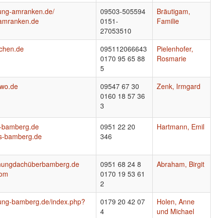
nung-amranken.de/
09503-505594
Bräutigam,
amranken.de
0151-
Familie
27053510
schen.de
095112066643
Pielenhofer,
0170 95 65 88
Rosmarie
5
ewo.de
09547 67 30
Zenk, Irmgard
0160 18 57 36
3
s-bamberg.de
0951 22 20
Hartmann, Emil
s-bamberg.de
346
hnungdachüberbamberg.de
0951 68 24 8
Abraham, Birgit
com
0170 19 53 61
2
nung-bamberg.de/index.php?
0179 20 42 07
Holen, Anne
4
und Michael