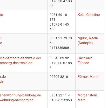
0176 20 47 33
03
de
0951 60 10
Kolb, Christine
873
01578 61 45
108
e/
0951 91 79 70
Ngure, Nadia
de
52
(Nadejda)
01718368091
nung-bamberg-dachwald.de/
09545 89 32
Dachwald,
bamberg-dachwald.de
0170 66 57 88
Elfriede
3
m.de
09505 8210
Förner, Martin
de
-ferienwohnung-bamberg.de
0951 22 11 4
Morgenstern,
enwohnung-bamberg.de
0163/8712953
Marc