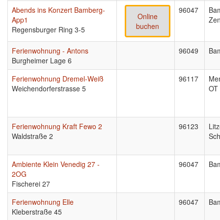
Abends ins Konzert Bamberg-
96047
Ba
Online
App1
Ze
buchen
Regensburger Ring 3-5
Ferienwohnung - Antons
96049
Ba
Burgheimer Lage 6
Ferienwohnung Dremel-Weiß
96117
Me
Weichendorferstrasse 5
OT 
Ferienwohnung Kraft Fewo 2
96123
Lit
Waldstraße 2
Sch
Ambiente Klein Venedig 27 -
96047
Ba
2OG
Fischerei 27
Ferienwohnung Elle
96047
Ba
Kleberstraße 45