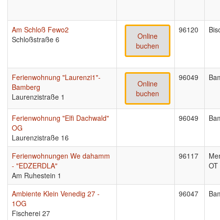
Am Schloß Fewo2
96120
Bis
Online
Schloßstraße 6
buchen
Ferienwohnung "Laurenzi1"-
96049
Ba
Online
Bamberg
buchen
Laurenzistraße 1
Ferienwohnung "Elfi Dachwald"
96049
Ba
OG
Laurenzistraße 16
Ferienwohnungen We dahamm
96117
Me
- "EDZERDLA"
OT 
Am Ruhestein 1
Ambiente Klein Venedig 27 -
96047
Ba
1OG
Fischerei 27