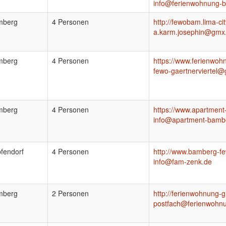
info@ferienwohnung-
mberg
4 Personen
http://fewobam.lima-ci
a.karm.josephin@gmx
mberg
4 Personen
https://www.ferienwo
fewo-gaertnerviertel
mberg
4 Personen
https://www.apartmen
info@apartment-bamb
fendorf
4 Personen
http://www.bamberg-f
info@fam-zenk.de
mberg
2 Personen
http://ferienwohnung-g
postfach@ferienwohnu