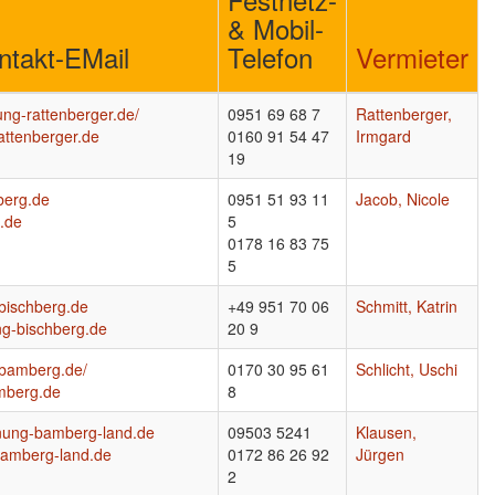
& Mobil-
ntakt-EMail
Telefon
Vermieter
ung-rattenberger.de/
0951 69 68 7
Rattenberger,
attenberger.de
0160 91 54 47
Irmgard
19
berg.de
0951 51 93 11
Jacob, Nicole
.de
5
0178 16 83 75
5
-bischberg.de
+49 951 70 06
Schmitt, Katrin
g-bischberg.de
20 9
-bamberg.de/
0170 30 95 61
Schlicht, Uschi
mberg.de
8
hnung-bamberg-land.de
09503 5241
Klausen,
bamberg-land.de
0172 86 26 92
Jürgen
2