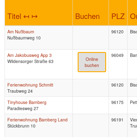
Titel ↤ ↦
Buchen
PLZ
O
Am Nußbaum
96120
Bis
Nußbaumweg 10
Am Jakobusweg App 3
96049
Ba
Online
Wildensorger Straße 63
buchen
Ferienwohnung Schmitt
96120
Bis
Traubweg 24
Tinyhouse Bamberg
96175
Pet
Paradiesweg 27
Ferienwohnung Bamberg Land
96191
Vie
Stückbrunn 10
Tru