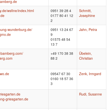
bamberg.de
ty.de/wsfine/index.html
0951 39 28 4
Schmitt,
.de
0177 80 41 12
Josephine
2
hnung-wunderburg.de/
0951 13 24 67
Jahn, Petra
@gmx.de
9
01575 48 54
13 7
t-bamberg.com/
+49 170 38 38
Übelein,
erg.com
88 2
Christian
ewo.de
09547 67 30
Zenk, Irmgard
0160 18 57 36
3
riesgarten.de
Rudi, Susanne
ng-griesgarten.de