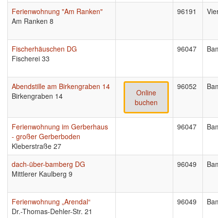
Ferienwohnung "Am Ranken"
96191
Vie
Am Ranken 8
Fischerhäuschen DG
96047
Ba
Fischerei 33
Abendstille am Birkengraben 14
96052
Ba
Online
Birkengraben 14
buchen
Ferienwohnung im Gerberhaus
96047
Ba
- großer Gerberboden
Kleberstraße 27
dach-über-bamberg DG
96049
Ba
Mittlerer Kaulberg 9
Ferienwohnung „Arendal“
96049
Ba
Dr.-Thomas-Dehler-Str. 21