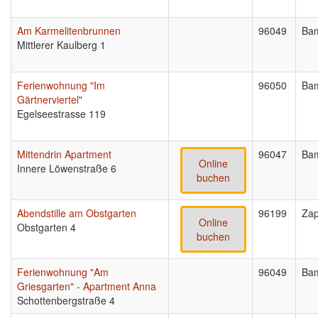
Am Karmelitenbrunnen
96049
Ba
Mittlerer Kaulberg 1
Ferienwohnung "Im
96050
Ba
Gärtnerviertel"
Egelseestrasse 119
Mittendrin Apartment
96047
Ba
Online
Innere Löwenstraße 6
buchen
Abendstille am Obstgarten
96199
Zap
Online
Obstgarten 4
buchen
Ferienwohnung "Am
96049
Ba
Griesgarten" - Apartment Anna
Schottenbergstraße 4