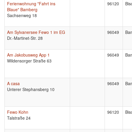
Ferienwohnung "Fahrt ins
96120
Bis
Blaue" Bamberg
Sachsenweg 18
Am Sylvanersee Fewo 1 im EG
96049
Ba
Dr.-Martinet-Str. 28
Am Jakobusweg App 1
96049
Ba
Wildensorger Straße 63
A casa
96049
Ba
Unterer Stephansberg 10
Fewo Kohn
96120
Bis
Talstraße 24