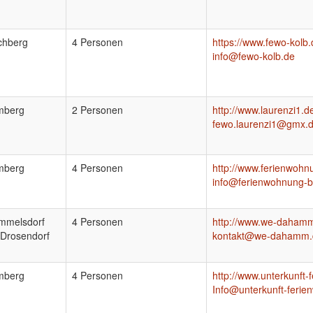
chberg
4 Personen
https://www.fewo-kolb.
info@fewo-kolb.de
mberg
2 Personen
http://www.laurenzi1.d
fewo.laurenzi1@gmx.
mberg
4 Personen
http://www.ferienwoh
info@ferienwohnung-
mmelsdorf
4 Personen
http://www.we-daham
Drosendorf
kontakt@we-dahamm.
mberg
4 Personen
http://www.unterkunft
Info@unterkunft-feri