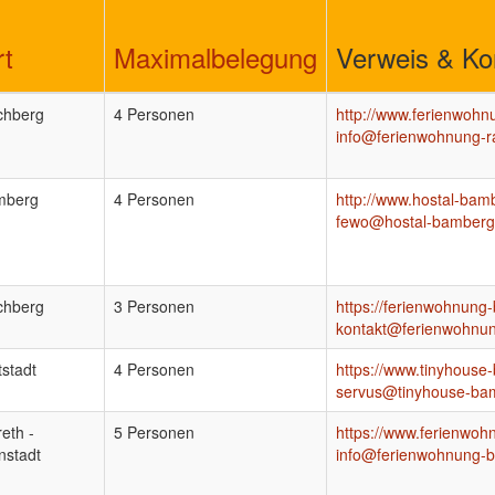
rt
Maximalbelegung
Verweis & Ko
chberg
4 Personen
http://www.ferienwohn
info@ferienwohnung-r
mberg
4 Personen
http://www.hostal-bam
fewo@hostal-bamberg
chberg
3 Personen
https://ferienwohnung
kontakt@ferienwohnun
tstadt
4 Personen
https://www.tinyhouse
servus@tinyhouse-ba
reth -
5 Personen
https://www.ferienwo
nstadt
info@ferienwohnung-