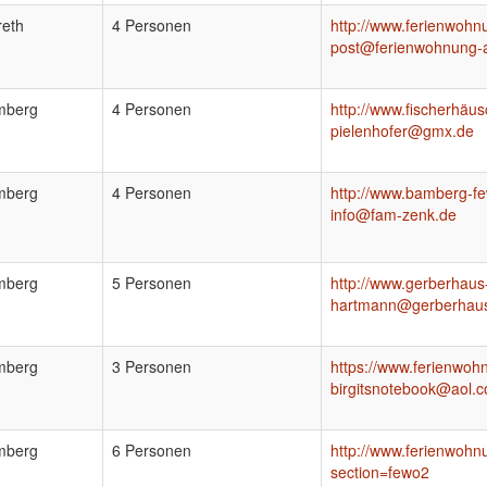
reth
4 Personen
http://www.ferienwoh
post@ferienwohnung-
mberg
4 Personen
http://www.fischerhäu
pielenhofer@gmx.de
mberg
4 Personen
http://www.bamberg-f
info@fam-zenk.de
mberg
5 Personen
http://www.gerberhau
hartmann@gerberhau
mberg
3 Personen
https://www.ferienwo
birgitsnotebook@aol.
mberg
6 Personen
http://www.ferienwoh
section=fewo2