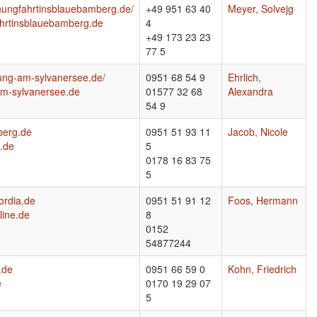
nungfahrtinsblauebamberg.de/
+49 951 63 40
Meyer, Solvejg
hrtinsblauebamberg.de
4
+49 173 23 23
77 5
ung-am-sylvanersee.de/
0951 68 54 9
Ehrlich,
m-sylvanersee.de
01577 32 68
Alexandra
54 9
berg.de
0951 51 93 11
Jacob, Nicole
.de
5
0178 16 83 75
5
ordia.de
0951 51 91 12
Foos, Hermann
line.de
8
0152
54877244
.de
0951 66 59 0
Kohn, Friedrich
e
0170 19 29 07
5