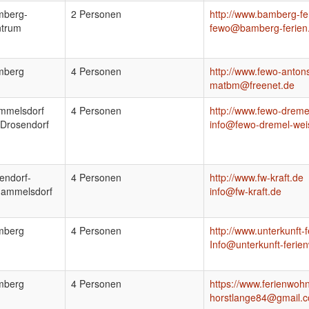
mberg-
2 Personen
http://www.bamberg-fe
ntrum
fewo@bamberg-ferien
mberg
4 Personen
http://www.fewo-anton
matbm@freenet.de
mmelsdorf
4 Personen
http://www.fewo-dreme
Drosendorf
info@fewo-dremel-wei
zendorf-
4 Personen
http://www.fw-kraft.de
ammelsdorf
info@fw-kraft.de
mberg
4 Personen
http://www.unterkunft
Info@unterkunft-feri
mberg
4 Personen
https://www.ferienwo
horstlange84@gmail.