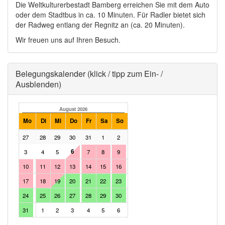
Die Weltkulturerbestadt Bamberg erreichen Sie mit dem Auto
oder dem Stadtbus in ca. 10 Minuten. Für Radler bietet sich
der Radweg entlang der Regnitz an (ca. 20 Minuten).
Wir freuen uns auf Ihren Besuch.
Ausblenden
Belegungskalender (klick / tipp zum Ein- /
Ausblenden)
August 2026
September 2026
Mo
Di
Mi
Do
Fr
Sa
So
Mo
Di
Mi
Do
Fr
Sa
27
28
29
30
31
1
2
31
1
2
3
4
5
6
3
4
5
7
8
9
7
8
9
10
11
12
10
11
12
13
14
15
16
14
15
16
17
18
19
17
18
19
20
21
22
23
21
22
23
24
25
26
24
25
26
27
28
29
30
28
29
30
1
2
3
31
1
2
3
4
5
6