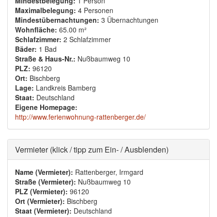
Mindestbelegung:
1 Person
Maximalbelegung:
4 Personen
Mindestübernachtungen:
3 Übernachtungen
Wohnfläche:
65.00 m²
Schlafzimmer:
2 Schlafzimmer
Bäder:
1 Bad
Straße & Haus-Nr.:
Nußbaumweg 10
PLZ:
96120
Ort:
Bischberg
Lage:
Landkreis Bamberg
Staat:
Deutschland
Eigene Homepage:
http://www.ferienwohnung-rattenberger.de/
Ausblenden
Vermieter (klick / tipp zum Ein- / Ausblenden)
Name (Vermieter):
Rattenberger, Irmgard
Straße (Vermieter):
Nußbaumweg 10
PLZ (Vermieter):
96120
Ort (Vermieter):
Bischberg
Staat (Vermieter):
Deutschland