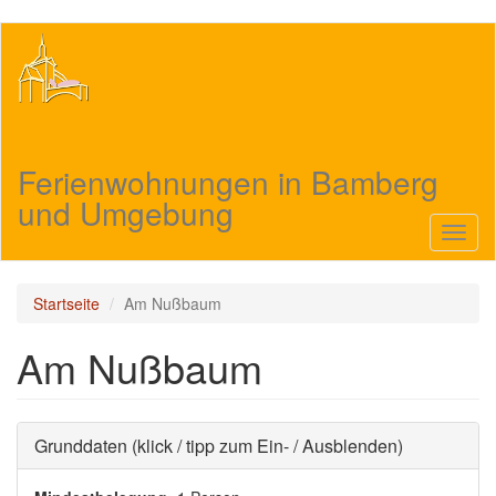
Direkt
zum
Inhalt
Ferienwohnungen in Bamberg
und Umgebung
Navig
aktivi
Startseite
Am Nußbaum
Am Nußbaum
Ausblenden
Grunddaten (klick / tipp zum Ein- / Ausblenden)