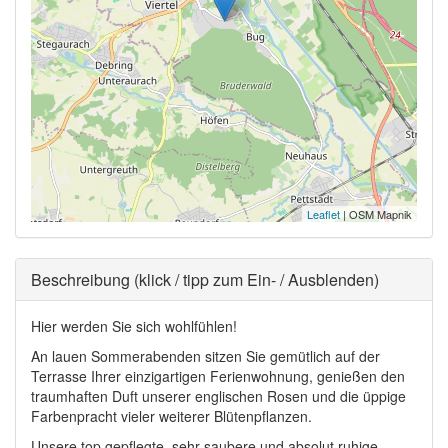
Leaflet
| OSM Mapnik
Ausblenden
Beschreibung (klick / tipp zum Ein- / Ausblenden)
Hier werden Sie sich wohlfühlen!
An lauen Sommerabenden sitzen Sie gemütlich auf der
Terrasse Ihrer einzigartigen Ferienwohnung, genießen den
traumhaften Duft unserer englischen Rosen und die üppige
Farbenpracht vieler weiterer Blütenpflanzen.
Unsere top gepflegte, sehr saubere und absolut ruhige