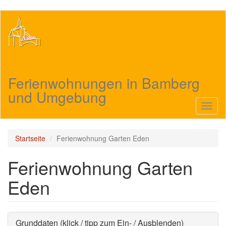
Direkt
zum
Inhalt
Ferienwohnungen in Bamberg
und Umgebung
Navig
aktivi
Startseite
Ferienwohnung Garten Eden
Ferienwohnung Garten
Eden
Ausblenden
Grunddaten (klick / tipp zum Ein- / Ausblenden)