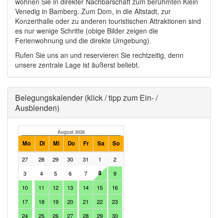
wohnen Sie in direkter Nachbarschaft zum berühmten Klein
Venedig in Bamberg. Zum Dom, in die Altstadt, zur
Konzerthalle oder zu anderen touristischen Attraktionen sind
es nur wenige Schritte (obige Bilder zeigen die
Ferienwohnung und die direkte Umgebung).
Rufen Sie uns an und reservieren Sie rechtzeitig, denn
unsere zentrale Lage ist äußerst beliebt.
Ausblenden
Belegungskalender (klick / tipp zum Ein- /
Ausblenden)
August 2026
September 2026
Mo
Di
Mi
Do
Fr
Sa
So
Mo
Di
Mi
Do
Fr
Sa
27
28
29
30
31
1
2
31
1
2
3
4
5
8
3
4
5
6
7
9
7
8
9
10
11
12
10
11
12
13
14
15
16
14
15
16
17
18
19
17
18
19
20
21
22
23
21
22
23
24
25
26
24
25
26
27
28
29
30
28
29
30
1
2
3