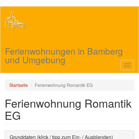
Direkt
zum
Inhalt
Ferienwohnungen in Bamberg
und Umgebung
Navig
aktivi
Startseite
Ferienwohnung Romantik EG
Ferienwohnung Romantik
EG
Ausblenden
Grunddaten (klick / tipp zum Ein- / Ausblenden)