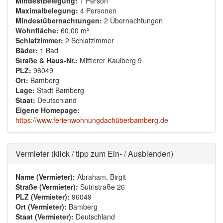
Mindestbelegung:
1 Person
Maximalbelegung:
4 Personen
Mindestübernachtungen:
2 Übernachtungen
Wohnfläche:
60.00 m²
Schlafzimmer:
2 Schlafzimmer
Bäder:
1 Bad
Straße & Haus-Nr.:
Mittlerer Kaulberg 9
PLZ:
96049
Ort:
Bamberg
Lage:
Stadt Bamberg
Staat:
Deutschland
Eigene Homepage:
https://www.ferienwohnungdachüberbamberg.de
Ausblenden
Vermieter (klick / tipp zum Ein- / Ausblenden)
Name (Vermieter):
Abraham, Birgit
Straße (Vermieter):
Sutristraße 26
PLZ (Vermieter):
96049
Ort (Vermieter):
Bamberg
Staat (Vermieter):
Deutschland