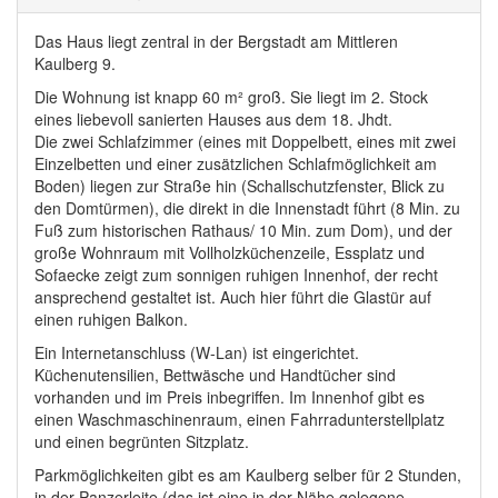
Das Haus liegt zentral in der Bergstadt am Mittleren
Kaulberg 9.
Die Wohnung ist knapp 60 m² groß. Sie liegt im 2. Stock
eines liebevoll sanierten Hauses aus dem 18. Jhdt.
Die zwei Schlafzimmer (eines mit Doppelbett, eines mit zwei
Einzelbetten und einer zusätzlichen Schlafmöglichkeit am
Boden) liegen zur Straße hin (Schallschutzfenster, Blick zu
den Domtürmen), die direkt in die Innenstadt führt (8 Min. zu
Fuß zum historischen Rathaus/ 10 Min. zum Dom), und der
große Wohnraum mit Vollholzküchenzeile, Essplatz und
Sofaecke zeigt zum sonnigen ruhigen Innenhof, der recht
ansprechend gestaltet ist. Auch hier führt die Glastür auf
einen ruhigen Balkon.
Ein Internetanschluss (W-Lan) ist eingerichtet.
Küchenutensilien, Bettwäsche und Handtücher sind
vorhanden und im Preis inbegriffen. Im Innenhof gibt es
einen Waschmaschinenraum, einen Fahrradunterstellplatz
und einen begrünten Sitzplatz.
Parkmöglichkeiten gibt es am Kaulberg selber für 2 Stunden,
in der Panzerleite (das ist eine in der Nähe gelegene