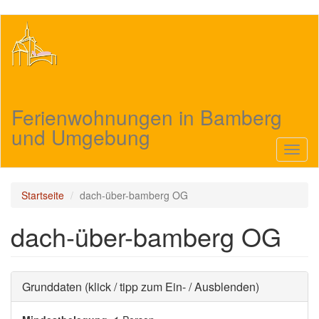
Direkt
zum
Inhalt
Ferienwohnungen in Bamberg
und Umgebung
Navig
aktivi
Startseite
dach-über-bamberg OG
dach-über-bamberg OG
Ausblenden
Grunddaten (klick / tipp zum Ein- / Ausblenden)