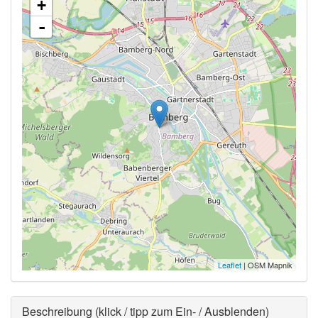
+
-
Leaflet
| OSM Mapnik
Ausblenden
Beschreibung (klick / tipp zum Ein- / Ausblenden)