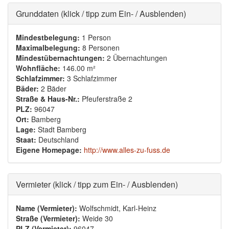
Ausblenden
Grunddaten (klick / tipp zum Ein- / Ausblenden)
Mindestbelegung:
1 Person
Maximalbelegung:
8 Personen
Mindestübernachtungen:
2 Übernachtungen
Wohnfläche:
146.00 m²
Schlafzimmer:
3 Schlafzimmer
Bäder:
2 Bäder
Straße & Haus-Nr.:
Pfeuferstraße 2
PLZ:
96047
Ort:
Bamberg
Lage:
Stadt Bamberg
Staat:
Deutschland
Eigene Homepage:
http://www.alles-zu-fuss.de
Ausblenden
Vermieter (klick / tipp zum Ein- / Ausblenden)
Name (Vermieter):
Wolfschmidt, Karl-Heinz
Straße (Vermieter):
Weide 30
PLZ (Vermieter):
96047