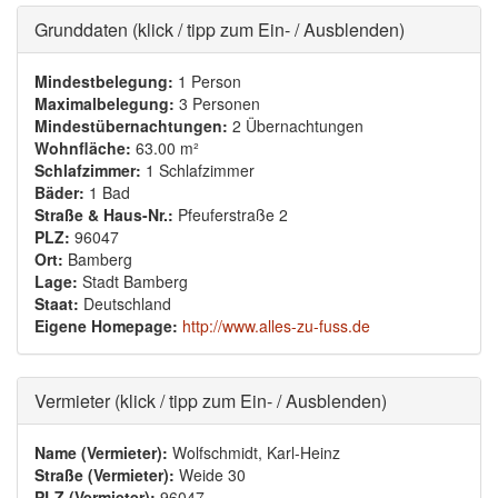
Ausblenden
Grunddaten (klick / tipp zum Ein- / Ausblenden)
Mindestbelegung:
1 Person
Maximalbelegung:
3 Personen
Mindestübernachtungen:
2 Übernachtungen
Wohnfläche:
63.00 m²
Schlafzimmer:
1 Schlafzimmer
Bäder:
1 Bad
Straße & Haus-Nr.:
Pfeuferstraße 2
PLZ:
96047
Ort:
Bamberg
Lage:
Stadt Bamberg
Staat:
Deutschland
Eigene Homepage:
http://www.alles-zu-fuss.de
Ausblenden
Vermieter (klick / tipp zum Ein- / Ausblenden)
Name (Vermieter):
Wolfschmidt, Karl-Heinz
Straße (Vermieter):
Weide 30
PLZ (Vermieter):
96047