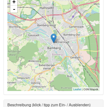
+
-
Leaflet
| OSM Mapnik
Ausblenden
Beschreibung (klick / tipp zum Ein- / Ausblenden)