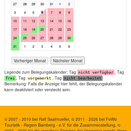
27
28
29
30
31
1
2
31
1
2
3
4
5
6
3
4
5
7
8
9
7
8
9
10
11
12
10
11
12
13
14
15
16
14
15
16
17
18
19
17
18
19
20
21
22
23
21
22
23
24
25
26
24
25
26
27
28
29
30
28
29
30
1
2
3
31
1
2
3
4
5
6
Vorheriger Monat
Nächster Monat
Legende zum Belegungskalender: Tag
, Tag
nicht verfügbar
, Tag
, Tag
frei
vorgemerkt
nicht bearbeitet
Bemerkung: Falls die Anzeige hier fehlt, der Belegungskalender
kann deaktiviert oder versteckt sein.
© 2007 - 2010 bei Ralf Saalmueller, © 2011 - 2026 bei FeWo
Touristik - Region Bamberg - e.V. für die Zusammenstellung. ©
2007 - 2026 für die jeweiligen Einträge der Vermieter jeweils diese