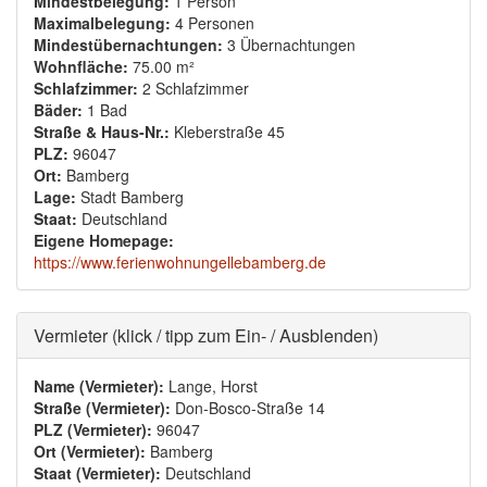
Mindestbelegung:
1 Person
Maximalbelegung:
4 Personen
Mindestübernachtungen:
3 Übernachtungen
Wohnfläche:
75.00 m²
Schlafzimmer:
2 Schlafzimmer
Bäder:
1 Bad
Straße & Haus-Nr.:
Kleberstraße 45
PLZ:
96047
Ort:
Bamberg
Lage:
Stadt Bamberg
Staat:
Deutschland
Eigene Homepage:
https://www.ferienwohnungellebamberg.de
Ausblenden
Vermieter (klick / tipp zum Ein- / Ausblenden)
Name (Vermieter):
Lange, Horst
Straße (Vermieter):
Don-Bosco-Straße 14
PLZ (Vermieter):
96047
Ort (Vermieter):
Bamberg
Staat (Vermieter):
Deutschland