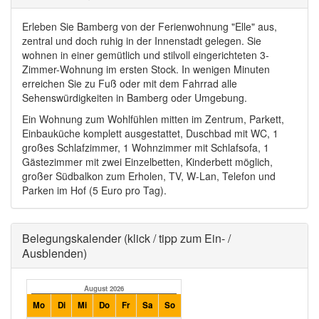
Erleben Sie Bamberg von der Ferienwohnung "Elle" aus,
zentral und doch ruhig in der Innenstadt gelegen. Sie
wohnen in einer gemütlich und stilvoll eingerichteten 3-
Zimmer-Wohnung im ersten Stock. In wenigen Minuten
erreichen Sie zu Fuß oder mit dem Fahrrad alle
Sehenswürdigkeiten in Bamberg oder Umgebung.
Ein Wohnung zum Wohlfühlen mitten im Zentrum, Parkett,
Einbauküche komplett ausgestattet, Duschbad mit WC, 1
großes Schlafzimmer, 1 Wohnzimmer mit Schlafsofa, 1
Gästezimmer mit zwei Einzelbetten, Kinderbett möglich,
großer Südbalkon zum Erholen, TV, W-Lan, Telefon und
Parken im Hof (5 Euro pro Tag).
Ausblenden
Belegungskalender (klick / tipp zum Ein- /
Ausblenden)
August 2026
September 2026
Mo
Di
Mi
Do
Fr
Sa
So
Mo
Di
Mi
Do
Fr
Sa