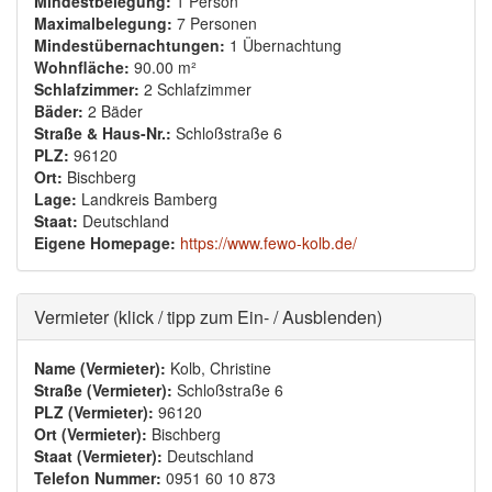
Mindestbelegung:
1 Person
Maximalbelegung:
7 Personen
Mindestübernachtungen:
1 Übernachtung
Wohnfläche:
90.00 m²
Schlafzimmer:
2 Schlafzimmer
Bäder:
2 Bäder
Straße & Haus-Nr.:
Schloßstraße 6
PLZ:
96120
Ort:
Bischberg
Lage:
Landkreis Bamberg
Staat:
Deutschland
Eigene Homepage:
https://www.fewo-kolb.de/
Ausblenden
Vermieter (klick / tipp zum Ein- / Ausblenden)
Name (Vermieter):
Kolb, Christine
Straße (Vermieter):
Schloßstraße 6
PLZ (Vermieter):
96120
Ort (Vermieter):
Bischberg
Staat (Vermieter):
Deutschland
Telefon Nummer:
0951 60 10 873