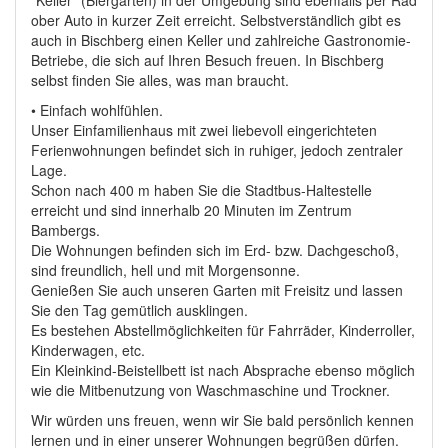
"Keller" (Biergärten) in der Umgebung sind ebenfalls per Rad
ober Auto in kurzer Zeit erreicht. Selbstverständlich gibt es
auch in Bischberg einen Keller und zahlreiche Gastronomie-
Betriebe, die sich auf Ihren Besuch freuen. In Bischberg
selbst finden Sie alles, was man braucht.
• Einfach wohlfühlen.
Unser Einfamilienhaus mit zwei liebevoll eingerichteten
Ferienwohnungen befindet sich in ruhiger, jedoch zentraler
Lage.
Schon nach 400 m haben Sie die Stadtbus-Haltestelle
erreicht und sind innerhalb 20 Minuten im Zentrum
Bambergs.
Die Wohnungen befinden sich im Erd- bzw. Dachgeschoß,
sind freundlich, hell und mit Morgensonne.
Genießen Sie auch unseren Garten mit Freisitz und lassen
Sie den Tag gemütlich ausklingen.
Es bestehen Abstellmöglichkeiten für Fahrräder, Kinderroller,
Kinderwagen, etc.
Ein Kleinkind-Beistellbett ist nach Absprache ebenso möglich
wie die Mitbenutzung von Waschmaschine und Trockner.
Wir würden uns freuen, wenn wir Sie bald persönlich kennen
lernen und in einer unserer Wohnungen begrüßen dürfen.