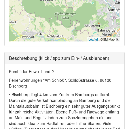
Leaflet
| OSM Mapnik
Ausblenden
Beschreibung (klick / tipp zum Ein- / Ausblenden)
Kombi der Fewo 1 und 2
Ferienwohnungen "Am Schloß", Schloßstrasse 6, 96120
Bischberg
• Bischberg liegt 4 km vom Zentrum Bambergs entfernt.
Durch die gute Verkehrsanbindung an Bamberg und die
Maintalautobahn ist Bischberg ein sehr guter Ausgangspunkt
für zahlreiche Aktivitäten. Ebene Fuß- und Radwege entlang
an Main und Regnitz laden zum Spazierengehen ein und
sind auch ideal zum Radfahren oder Inline-Skaten. Viele