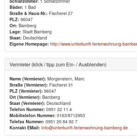
Schlafzimmer:
1 Schlafzimmer
Bäder:
1 Bad
Straße & Haus-Nr.:
Fischerei 27
PLZ:
96047
Ort:
Bamberg
Lage:
Stadt Bamberg
Staat:
Deutschland
Eigene Homepage:
http://www.unterkunft-ferienwohnung-bambe
Ausblenden
Vermieter (klick / tipp zum Ein- / Ausblenden)
Name (Vermieter):
Morgenstern, Marc
Straße (Vermieter):
Fischerei 31
PLZ (Vermieter):
96047
Ort (Vermieter):
Bamberg
Staat (Vermieter):
Deutschland
Telefon Nummer:
0951 22 11 4
Mobiltelefon Nummer:
0163/8712953
Telefax Nummer:
0951 20 84 92 7
Kontakt EMail:
Info@unterkunft-ferienwohnung-bamberg.de