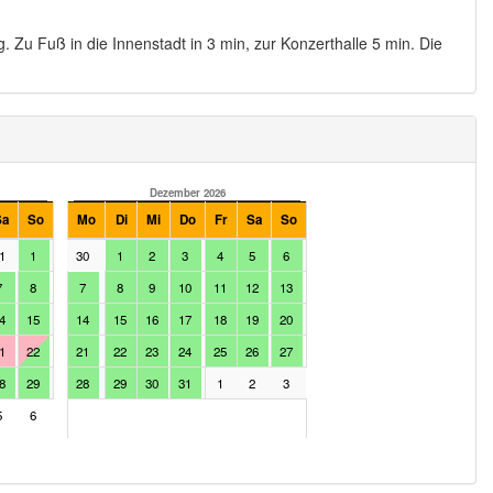
g. Zu Fuß in die Innenstadt in 3 min, zur Konzerthalle 5 min. Die
Dezember 2026
Januar 2027
Sa
So
Mo
Di
Mi
Do
Fr
Sa
So
Mo
Di
Mi
Do
Fr
1
1
30
1
2
3
4
5
6
28
29
30
31
1
7
8
7
8
9
10
11
12
13
4
5
6
7
8
4
15
14
15
16
17
18
19
20
11
12
13
14
15
1
22
21
22
23
24
25
26
27
18
19
20
21
22
8
29
28
29
30
31
1
2
3
25
26
27
28
29
5
6