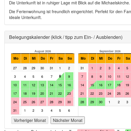
Die Unterkunft ist in ruhiger Lage mit Blick auf die Michaelskirche.
Die Ferienwohnung ist freundlich eingerichtet. Perfekt für den Fam
ideale Unterkunft.
Ausblenden
Belegungskalender (klick / tipp zum Ein- / Ausblenden)
August 2026
September 2026
Mo
Di
Mi
Do
Fr
Sa
So
Mo
Di
Mi
Do
Fr
Sa
27
28
29
30
31
1
2
31
1
2
3
4
5
8
3
4
5
6
7
9
7
8
9
10
11
12
10
11
12
13
14
15
16
14
15
16
17
18
19
17
18
19
20
21
22
23
21
22
23
24
25
26
24
25
26
27
28
29
30
28
29
30
1
2
3
31
1
2
3
4
5
6
Vorheriger Monat
Nächster Monat