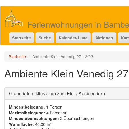
Direkt
zum
Inhalt
Ferienwohnungen in Bamb
Startseite
Suche
Kalender-Liste
Aktionen
Kar
Startseite
Ambiente Klein Venedig 27 - 2OG
Ambiente Klein Venedig 2
Ausblenden
Grunddaten (klick / tipp zum Ein- / Ausblenden)
Mindestbelegung:
1 Person
Maximalbelegung:
4 Personen
Mindestübernachtungen:
2 Übernachtungen
Wohnfläche:
40.00 m²