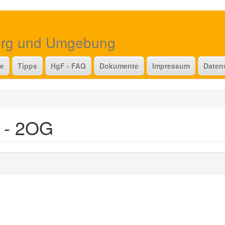
erg und Umgebung
te
Tipps
HgF - FAQ
Dokumente
Impressum
Daten
7 - 2OG