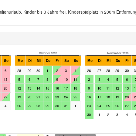
ilienurlaub. Kinder bis 3 Jahre frei. Kinderspielplatz in 200m Entfernun
Oktober 2026
November 2026
So
Mo
Di
Mi
Do
Fr
Sa
So
Mo
Di
Mi
Do
Fr
6
28
29
30
1
2
3
4
26
27
28
29
30
3
13
5
6
7
8
9
10
11
2
3
4
5
6
20
12
13
14
15
16
17
18
9
10
11
12
13
1
27
19
20
21
22
23
24
25
16
17
18
19
20
2
4
26
27
28
29
30
31
1
23
24
25
26
27
2
30
1
2
3
4