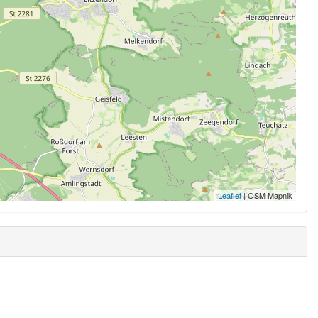
Leaflet
| OSM Mapnik