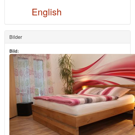
English
Ausblenden
Bilder
Bild: