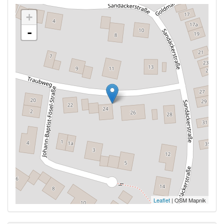
+
-
Leaflet
| OSM Mapnik