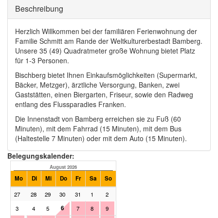
Ausblenden
Beschreibung
Herzlich Willkommen bei der familiären Ferienwohnung der
Familie Schmitt am Rande der Weltkulturerbestadt Bamberg.
Unsere 35 (49) Quadratmeter große Wohnung bietet Platz
für 1-3 Personen.
Bischberg bietet Ihnen Einkaufsmöglichkeiten (Supermarkt,
Bäcker, Metzger), ärztliche Versorgung, Banken, zwei
Gaststätten, einen Biergarten, Friseur, sowie den Radweg
entlang des Flussparadies Franken.
Die Innenstadt von Bamberg erreichen sie zu Fuß (60
Minuten), mit dem Fahrrad (15 Minuten), mit dem Bus
(Haltestelle 7 Minuten) oder mit dem Auto (15 Minuten).
Belegungskalender:
August 2026
September 2026
Mo
Di
Mi
Do
Fr
Sa
So
Mo
Di
Mi
Do
Fr
Sa
27
28
29
30
31
1
2
31
1
2
3
4
5
6
3
4
5
7
8
9
7
8
9
10
11
12