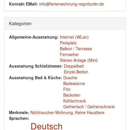
Kontakt EMail:
info@ferienwohnung-regnitzufer.de
Ausblenden
Kategorien
Allgemeine-Ausstattung:
Internet (WLan)
Parkplatz
Balkon / Terrasse
Fernseher
Stereo-Anlage (Mini)
Ausstattung Schlafzimmer:
Doppelbett
Einzel-Betten
Ausstattung Bad & Küche:
Dusche
Badewanne
Fön
Backofen
Kühlschrank
Gefrierfach / Gefrierschrank
Merkmale:
Nichtraucher-Wohnung
,
Keine Haustiere
Sprachen:
Deutsch