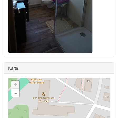
Ausblenden
Karte
+
-