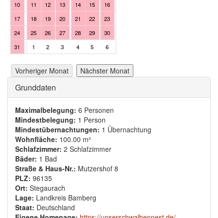
10
11
12
13
14
15
16
14
15
16
17
18
19
17
18
19
20
21
22
23
21
22
23
24
25
26
24
25
26
27
28
29
30
28
29
30
1
2
3
31
1
2
3
4
5
6
Vorheriger Monat
Nächster Monat
Ausblenden
Grunddaten
Maximalbelegung:
6 Personen
Mindestbelegung:
1 Person
Mindestübernachtungen:
1 Übernachtung
Wohnfläche:
100.00 m²
Schlafzimmer:
2 Schlafzimmer
Bäder:
1 Bad
Straße & Haus-Nr.:
Mutzershof 8
PLZ:
96135
Ort:
Stegaurach
Lage:
Landkreis Bamberg
Staat:
Deutschland
Eigene Homepage:
https://unserschwalbennest.de/