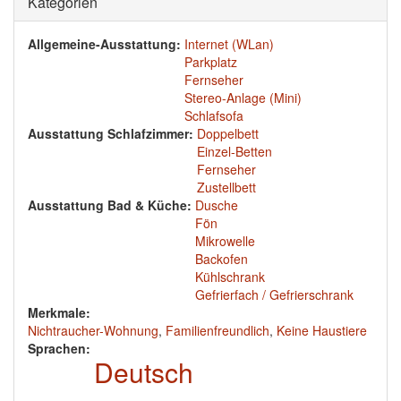
Ausblenden
Kategorien
Allgemeine-Ausstattung:
Internet (WLan)
Parkplatz
Fernseher
Stereo-Anlage (Mini)
Schlafsofa
Ausstattung Schlafzimmer:
Doppelbett
Einzel-Betten
Fernseher
Zustellbett
Ausstattung Bad & Küche:
Dusche
Fön
Mikrowelle
Backofen
Kühlschrank
Gefrierfach / Gefrierschrank
Merkmale:
Nichtraucher-Wohnung
,
Familienfreundlich
,
Keine Haustiere
Sprachen:
Deutsch