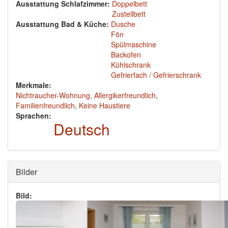
Ausstattung Schlafzimmer:
Doppelbett
Zustellbett
Ausstattung Bad & Küche:
Dusche
Fön
Spülmaschine
Backofen
Kühlschrank
Gefrierfach / Gefrierschrank
Merkmale:
Nichtraucher-Wohnung
,
Allergikerfreundlich
,
Familienfreundlich
,
Keine Haustiere
Sprachen:
Deutsch
Ausblenden
Bilder
Bild: