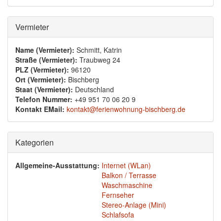
Ausblenden
Vermieter
Name (Vermieter):
Schmitt, Katrin
Straße (Vermieter):
Traubweg 24
PLZ (Vermieter):
96120
Ort (Vermieter):
Bischberg
Staat (Vermieter):
Deutschland
Telefon Nummer:
+49 951 70 06 20 9
Kontakt EMail:
kontakt@ferienwohnung-bischberg.de
Ausblenden
Kategorien
Allgemeine-Ausstattung:
Internet (WLan)
Balkon / Terrasse
Waschmaschine
Fernseher
Stereo-Anlage (Mini)
Schlafsofa