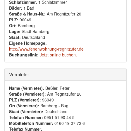
Schlafzimmer:
1 Schlafzimmer
Bäder:
1 Bad
Straße & Haus-Nr.:
Am Regnitzufer 20
PLZ:
96049
Ort:
Bamberg
Lage:
Stadt Bamberg
Staat:
Deutschland
Eigene Homepage:
http://www.ferienwohnung-regnitzufer.de
Buchungslink:
Jetzt online buchen.
Ausblenden
Vermieter
Name (Vermieter):
Beßler, Peter
Straße (Vermieter):
Am Regnitzufer 20
PLZ (Vermieter):
96049
Ort (Vermieter):
Bamberg - Bug
Staat (Vermieter):
Deutschland
Telefon Nummer:
0951 51 90 44 5
Mobiltelefon Nummer:
0160 19 07 72 6
Telefax Nummer: