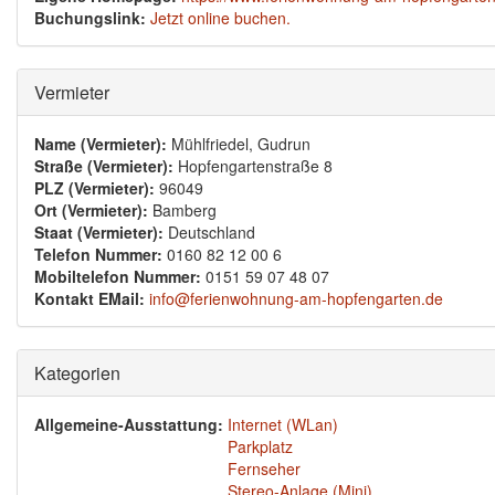
Buchungslink:
Jetzt online buchen.
Ausblenden
Vermieter
Name (Vermieter):
Mühlfriedel, Gudrun
Straße (Vermieter):
Hopfengartenstraße 8
PLZ (Vermieter):
96049
Ort (Vermieter):
Bamberg
Staat (Vermieter):
Deutschland
Telefon Nummer:
0160 82 12 00 6
Mobiltelefon Nummer:
0151 59 07 48 07
Kontakt EMail:
info@ferienwohnung-am-hopfengarten.de
Ausblenden
Kategorien
Allgemeine-Ausstattung:
Internet (WLan)
Parkplatz
Fernseher
Stereo-Anlage (Mini)