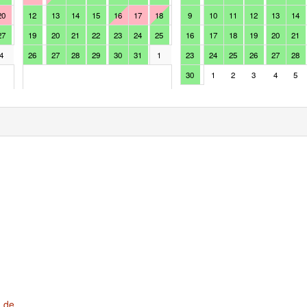
20
12
13
14
15
16
17
18
9
10
11
12
13
14
27
19
20
21
22
23
24
25
16
17
18
19
20
21
4
26
27
28
29
30
31
1
23
24
25
26
27
28
30
1
2
3
4
5
n.de