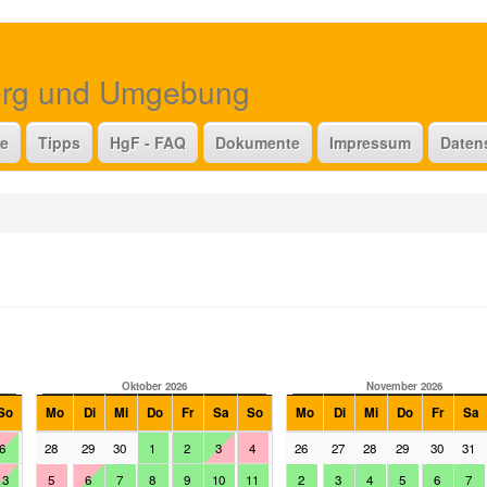
erg und Umgebung
te
Tipps
HgF - FAQ
Dokumente
Impressum
Daten
Oktober 2026
November 2026
So
Mo
Di
Mi
Do
Fr
Sa
So
Mo
Di
Mi
Do
Fr
Sa
6
28
29
30
1
2
3
4
26
27
28
29
30
31
13
5
6
7
8
9
10
11
2
3
4
5
6
7