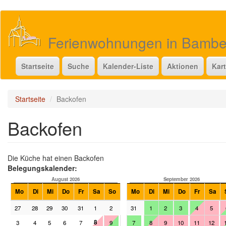
Direkt
zum
Inhalt
Ferienwohnungen in Bamb
Startseite
Suche
Kalender-Liste
Aktionen
Kar
Startseite
Backofen
Backofen
Die Küche hat einen Backofen
Belegungskalender:
August 2026
September 2026
Mo
Di
Mi
Do
Fr
Sa
So
Mo
Di
Mi
Do
Fr
Sa
27
28
29
30
31
1
2
31
1
2
3
4
5
8
3
4
5
6
7
9
7
8
9
10
11
12