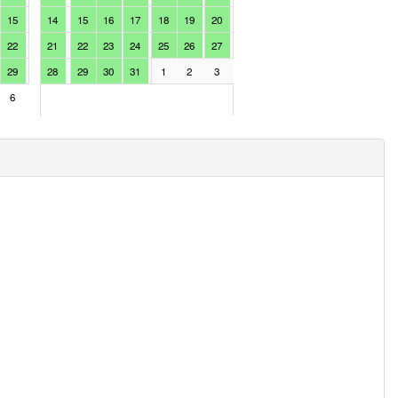
15
14
15
16
17
18
19
20
11
12
13
14
15
1
22
21
22
23
24
25
26
27
18
19
20
21
22
2
29
28
29
30
31
1
2
3
25
26
27
28
29
3
6