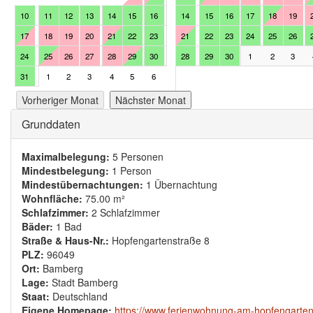
10
11
12
13
14
15
16
14
15
16
17
18
19
17
18
19
20
21
22
23
21
22
23
24
25
26
24
25
26
27
28
29
30
28
29
30
1
2
3
31
1
2
3
4
5
6
Vorheriger Monat
Nächster Monat
Ausblenden
Grunddaten
Maximalbelegung:
5 Personen
Mindestbelegung:
1 Person
Mindestübernachtungen:
1 Übernachtung
Wohnfläche:
75.00 m²
Schlafzimmer:
2 Schlafzimmer
Bäder:
1 Bad
Straße & Haus-Nr.:
Hopfengartenstraße 8
PLZ:
96049
Ort:
Bamberg
Lage:
Stadt Bamberg
Staat:
Deutschland
Eigene Homepage:
https://www.ferienwohnung-am-hopfengarte