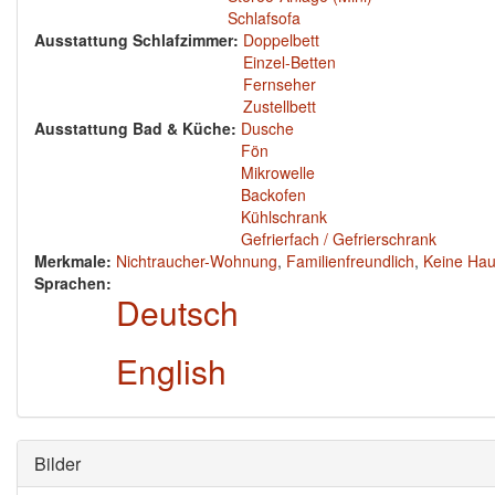
Schlafsofa
Ausstattung Schlafzimmer:
Doppelbett
Einzel-Betten
Fernseher
Zustellbett
Ausstattung Bad & Küche:
Dusche
Fön
Mikrowelle
Backofen
Kühlschrank
Gefrierfach / Gefrierschrank
Merkmale:
Nichtraucher-Wohnung
,
Familienfreundlich
,
Keine Hau
Sprachen:
Deutsch
English
Ausblenden
Bilder