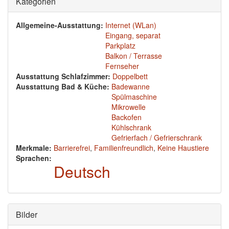
Ausblenden
Kategorien
Allgemeine-Ausstattung:
Internet (WLan)
Eingang, separat
Parkplatz
Balkon / Terrasse
Fernseher
Ausstattung Schlafzimmer:
Doppelbett
Ausstattung Bad & Küche:
Badewanne
Spülmaschine
Mikrowelle
Backofen
Kühlschrank
Gefrierfach / Gefrierschrank
Merkmale:
Barrierefrei
,
Familienfreundlich
,
Keine Haustiere
Sprachen:
Deutsch
Ausblenden
Bilder