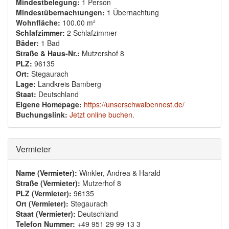
Mindestbelegung:
1 Person
Mindestübernachtungen:
1 Übernachtung
Wohnfläche:
100.00 m²
Schlafzimmer:
2 Schlafzimmer
Bäder:
1 Bad
Straße & Haus-Nr.:
Mutzershof 8
PLZ:
96135
Ort:
Stegaurach
Lage:
Landkreis Bamberg
Staat:
Deutschland
Eigene Homepage:
https://unserschwalbennest.de/
Buchungslink:
Jetzt online buchen.
Ausblenden
Vermieter
Name (Vermieter):
Winkler, Andrea & Harald
Straße (Vermieter):
Mutzerhof 8
PLZ (Vermieter):
96135
Ort (Vermieter):
Stegaurach
Staat (Vermieter):
Deutschland
Telefon Nummer:
+49 951 29 99 13 3