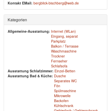
Kontakt EMail:
bergblick-bischberg@web.de
Ausblenden
Kategorien
Allgemeine-Ausstattung:
Internet (WLan)
Eingang, separat
Parkplatz
Balkon / Terrasse
Waschmaschine
Trockner
Fernseher
Schlafsofa
Ausstattung Schlafzimmer:
Einzel-Betten
Ausstattung Bad & Küche:
Dusche
Separates WC
Fön
Spülmaschine
Mikrowelle
Backofen
Kühlschrank
Gefrierfach / Gefrierschrank