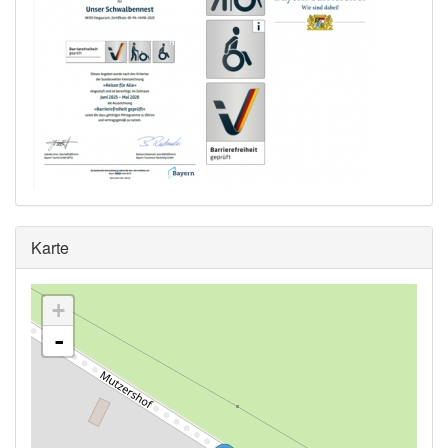
Ausblenden
Karte
+
-