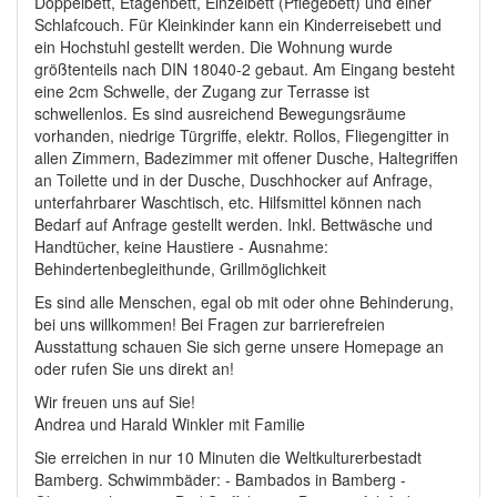
Doppelbett, Etagenbett, Einzelbett (Pflegebett) und einer
Schlafcouch. Für Kleinkinder kann ein Kinderreisebett und
ein Hochstuhl gestellt werden. Die Wohnung wurde
größtenteils nach DIN 18040-2 gebaut. Am Eingang besteht
eine 2cm Schwelle, der Zugang zur Terrasse ist
schwellenlos. Es sind ausreichend Bewegungsräume
vorhanden, niedrige Türgriffe, elektr. Rollos, Fliegengitter in
allen Zimmern, Badezimmer mit offener Dusche, Haltegriffen
an Toilette und in der Dusche, Duschhocker auf Anfrage,
unterfahrbarer Waschtisch, etc. Hilfsmittel können nach
Bedarf auf Anfrage gestellt werden. Inkl. Bettwäsche und
Handtücher, keine Haustiere - Ausnahme:
Behindertenbegleithunde, Grillmöglichkeit
Es sind alle Menschen, egal ob mit oder ohne Behinderung,
bei uns willkommen! Bei Fragen zur barrierefreien
Ausstattung schauen Sie sich gerne unsere Homepage an
oder rufen Sie uns direkt an!
Wir freuen uns auf Sie!
Andrea und Harald Winkler mit Familie
Sie erreichen in nur 10 Minuten die Weltkulturerbestadt
Bamberg. Schwimmbäder: - Bambados in Bamberg -