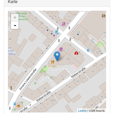
Ausblenden
Karte
+
-
Leaflet
| OSM Mapnik