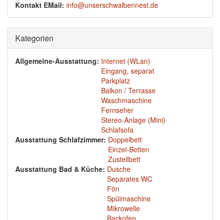
Kontakt EMail:
info@unserschwalbennest.de
Ausblenden
Kategorien
Allgemeine-Ausstattung:
Internet (WLan)
Eingang, separat
Parkplatz
Balkon / Terrasse
Waschmaschine
Fernseher
Stereo-Anlage (Mini)
Schlafsofa
Ausstattung Schlafzimmer:
Doppelbett
Einzel-Betten
Zustellbett
Ausstattung Bad & Küche:
Dusche
Separates WC
Fön
Spülmaschine
Mikrowelle
Backofen