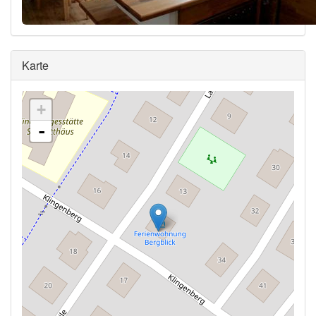
Ausblenden
Karte
+
-