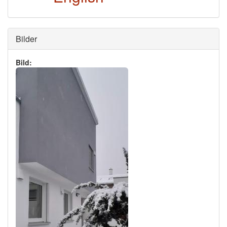
Ausblenden
Bilder
Bild: