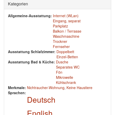
Ausblenden
Kategorien
Allgemeine-Ausstattung:
Internet (WLan)
Eingang, separat
Parkplatz
Balkon / Terrasse
Waschmaschine
Trockner
Fernseher
Ausstattung Schlafzimmer:
Doppelbett
Einzel-Betten
Ausstattung Bad & Küche:
Dusche
Separates WC
Fön
Mikrowelle
Kühlschrank
Merkmale:
Nichtraucher-Wohnung
,
Keine Haustiere
Sprachen:
Deutsch
English