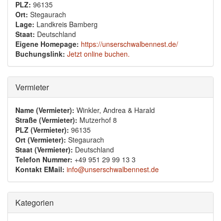
PLZ:
96135
Ort:
Stegaurach
Lage:
Landkreis Bamberg
Staat:
Deutschland
Eigene Homepage:
https://unserschwalbennest.de/
Buchungslink:
Jetzt online buchen.
Ausblenden
Vermieter
Name (Vermieter):
Winkler, Andrea & Harald
Straße (Vermieter):
Mutzerhof 8
PLZ (Vermieter):
96135
Ort (Vermieter):
Stegaurach
Staat (Vermieter):
Deutschland
Telefon Nummer:
+49 951 29 99 13 3
Kontakt EMail:
info@unserschwalbennest.de
Ausblenden
Kategorien