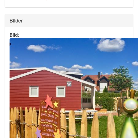
Ausblenden
Bilder
Bild: