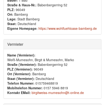
Bäder:
1 Bad
Straße & Haus-Nr.:
Babenbergerring 52
PLZ:
96049
Ort:
Bamberg
Lage:
Stadt Bamberg
Staat:
Deutschland
Eigene Homepage:
https://www.wohlfuehloase-bamberg.de
Ausblenden
Vermieter
Name (Vermieter):
Weiß-Mumesohn, Birgit & Mumesohn, Marko
Straße (Vermieter):
Babenbergerring 52
PLZ (Vermieter):
96049
Ort (Vermieter):
Bamberg
Staat (Vermieter):
Deutschland
Telefon Nummer:
015759468819
Mobiltelefon Nummer:
0157 5946 8819
Kontakt EMail:
birgitweiss-mumesohn@t-online.de