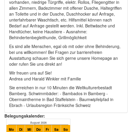
vorhanden, niedrige Türgriffe, elektr. Rollos, Fliegengitter in
allen Zimmern, Badezimmer mit offener Dusche, Haltegriffen
an Toilette und in der Dusche, Duschhocker auf Anfrage,
unterfahrbarer Waschtisch, etc. Hilfsmittel können nach
Bedarf auf Anfrage gestellt werden. Inkl. Bettwäsche und
Handtücher, keine Haustiere - Ausnahme:
Behindertenbegleithunde, Grillmöglichkeit
Es sind alle Menschen, egal ob mit oder ohne Behinderung,
bei uns willkommen! Bei Fragen zur barrierefreien
Ausstattung schauen Sie sich gerne unsere Homepage an
oder rufen Sie uns direkt an!
Wir freuen uns auf Sie!
Andrea und Harald Winkler mit Familie
Sie erreichen in nur 10 Minuten die Weltkulturerbestadt
Bamberg. Schwimmbäder: - Bambados in Bamberg -
Obermaintherme in Bad Staffelstein - Baumwipfelpfad in
Ebrach - Urlaubsregion Fränksiche Schweiz
Belegungskalender:
August 2026
September 2026
Mo
Di
Mi
Do
Fr
Sa
So
Mo
Di
Mi
Do
Fr
Sa