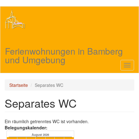
Direkt
zum
Inhalt
Ferienwohnungen in Bamberg
und Umgebung
Navig
aktivi
Startseite
Separates WC
Separates WC
Ein räumlich getrenntes WC ist vorhanden.
Belegungskalender:
August 2026
September 2026