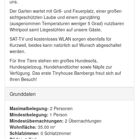
uns.
Der Garten wartet mit Grill- und Feuerplatz, einer großen
sichtgeschützten Laube und einem ganzjährig
(ausgenommen Temperaturen weniger 5 Grad) nutzbaren
Whirlpool samt Liegestühlen auf unsere Gäste.
SAT-TV und kostenloses WLAN sorgen ebenfalls für
Kurzweil, beides kann natürlich auf Wunsch abgeschaltet
werden.
Für Ihre Tiere stehen ein großes Hundesofa,
Hundespielzeug, Hundehandtücher sowie Näpfe zur
Verfügung. Das erste Tinyhouse Bambergs freut sich auf
Ihren Besuch!
Ausblenden
Grunddaten
Maximalbelegung:
2 Personen
Mindestbelegung:
1 Person
Mindestübernachtungen:
2 Übernachtungen
Wohnfläche:
35.00 m²
Schlafzimmer:
0 Schlafzimmer