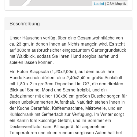
Leaflet
| OSM Mapnik
Ausblenden
Beschreibung
Unser Häuschen verfügt über eine Gesamtwohnfläche von
ca. 23 qm, in denen Ihnen an Nichts mangeln wird. Es steht
auf 300qm ausbruchsicher eingezäuntem Gartengrundstück
mit Waldblick, sodass Sie Ihren Hund sorglos laufen und
spielen lassen können.
Ein Futon-Klappsofa (1,20x2,00m), auf dem auch Ihre
Hunde kuscheln dürfen, eine 2,40x2,40 m große Schlafloft
mit 1,80 x 2 m großem Doppelbett im OG, die den direkten
Blick auf Sonne, Mond und Sterne freigibt, und ein
Badezimmer mit einer 100x80 cm großen Dusche sorgen für
einen unbekümmerten Aufenthalt. Natürlich stehen Ihnen in
der Küche Ceranfeld, Kaffeemaschine, Mikrowelle, und ein
Kühlschrank mit Gefrierfach zur Verfügung. Im Winter sorgt
ein Kamin fürs kuschlige Gefühl, und im Sommer ein
Deckenventilator samt Klimagerät für angenehme
Temperaturen und einen rundum sorglosen Aufenthalt bei