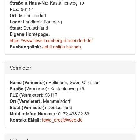
Straße & Haus-Nr.:
Kastanienweg 19
PLZ:
96117
Ort:
Memmelsdorf
Lage:
Landkreis Bamberg
Staat:
Deutschland
Eigene Homepage:
https://www.fewo-bamberg-drosendorf.de/
Buchungslink:
Jetzt online buchen.
Ausblenden
Vermieter
Name (Vermieter):
Hollmann, Swen-Christian
Straße (Vermieter):
Kastanienweg 19
PLZ (Vermieter):
96117
Ort (Vermieter):
Memmelsdorf
Staat (Vermieter):
Deutschland
Mobiltelefon Nummer:
0172 438 22 33
Kontakt EMail:
fewo_drosi@web.de