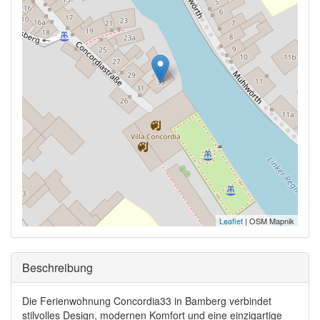
Leaflet
| OSM Mapnik
Ausblenden
Beschreibung
Die Ferienwohnung Concordia33 in Bamberg verbindet
stilvolles Design, modernen Komfort und eine einzigartige