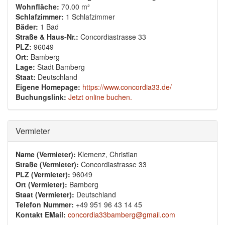
Wohnfläche:
70.00 m²
Schlafzimmer:
1 Schlafzimmer
Bäder:
1 Bad
Straße & Haus-Nr.:
Concordiastrasse 33
PLZ:
96049
Ort:
Bamberg
Lage:
Stadt Bamberg
Staat:
Deutschland
Eigene Homepage:
https://www.concordia33.de/
Buchungslink:
Jetzt online buchen.
Ausblenden
Vermieter
Name (Vermieter):
Klemenz, Christian
Straße (Vermieter):
Concordiastrasse 33
PLZ (Vermieter):
96049
Ort (Vermieter):
Bamberg
Staat (Vermieter):
Deutschland
Telefon Nummer:
+49 951 96 43 14 45
Kontakt EMail:
concordia33bamberg@gmail.com