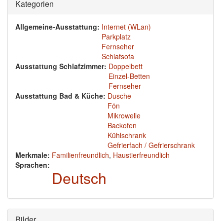
Ausblenden
Kategorien
Allgemeine-Ausstattung:
Internet (WLan)
Parkplatz
Fernseher
Schlafsofa
Ausstattung Schlafzimmer:
Doppelbett
Einzel-Betten
Fernseher
Ausstattung Bad & Küche:
Dusche
Fön
Mikrowelle
Backofen
Kühlschrank
Gefrierfach / Gefrierschrank
Merkmale:
Familienfreundlich
,
Haustierfreundlich
Sprachen:
Deutsch
Ausblenden
Bilder