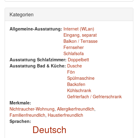
Ausblenden
Kategorien
Allgemeine-Ausstattung:
Internet (WLan)
Eingang, separat
Balkon / Terrasse
Fernseher
Schlafsofa
Ausstattung Schlafzimmer:
Doppelbett
Ausstattung Bad & Küche:
Dusche
Fön
Spülmaschine
Backofen
Kühlschrank
Gefrierfach / Gefrierschrank
Merkmale:
Nichtraucher-Wohnung
,
Allergikerfreundlich
,
Familienfreundlich
,
Haustierfreundlich
Sprachen:
Deutsch