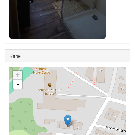
Ausblenden
Karte
+
-