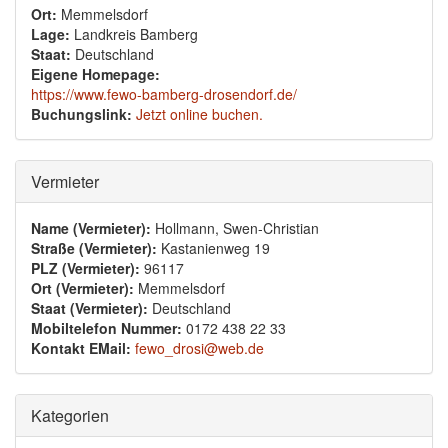
Ort:
Memmelsdorf
Lage:
Landkreis Bamberg
Staat:
Deutschland
Eigene Homepage:
https://www.fewo-bamberg-drosendorf.de/
Buchungslink:
Jetzt online buchen.
Ausblenden
Vermieter
Name (Vermieter):
Hollmann, Swen-Christian
Straße (Vermieter):
Kastanienweg 19
PLZ (Vermieter):
96117
Ort (Vermieter):
Memmelsdorf
Staat (Vermieter):
Deutschland
Mobiltelefon Nummer:
0172 438 22 33
Kontakt EMail:
fewo_drosi@web.de
Ausblenden
Kategorien