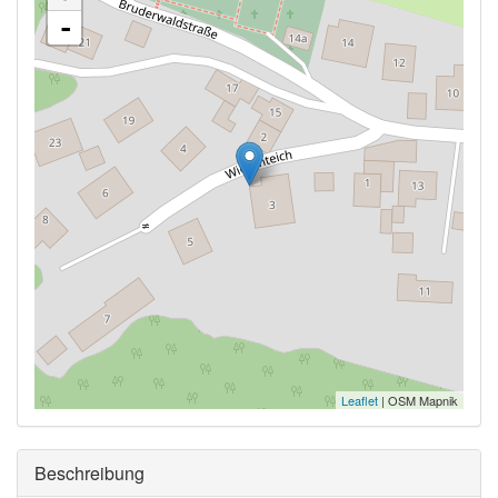
-
Leaflet
| OSM Mapnik
Ausblenden
Beschreibung