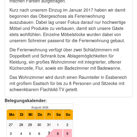
frischen Farben aufgetragen.
Kurz nach unserem Einzug im Januar 2017 haben wir damit
begonnen das Obergeschoss als Ferienwohnung
auszubauen. Dabei lag unser Fokus darauf nur hochwertige
Möbel und Produkte zu verbauen, damit sich unsere Gäste
stets wohlfühlen. Einzelne Möbelstücke wurden dabei von
unserem Schreiner passend für die Ferienwohnung gebaut.
Die Ferienwohnung verfügt über zwei Schlafzimmern mit
Doppelbett und Schrank bzw. Ablagemöglichkeiten für
Kleidung, ein großes Wohnzimmer mit integrierter, offener
Küchenzeile, Flur, sowie ein Badezimmer mit Badewanne.
Das Wohnzimmer wird durch einen Raumteiler in Essbereich
mit großem Esstisch für bis zu 8 Personen und Sitzecke mit
schwenkbarem Flachbild-TV geteilt.
Belegungskalender:
August 2026
September 2026
Mo
Di
Mi
Do
Fr
Sa
So
Mo
Di
Mi
Do
Fr
Sa
27
28
29
30
31
1
2
31
1
2
3
4
5
7
3
4
5
6
8
9
7
8
9
10
11
12