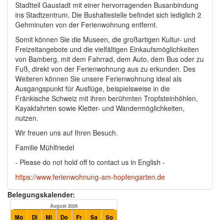
Stadtteil Gaustadt mit einer hervorragenden Busanbindung
ins Stadtzentrum. Die Bushaltestelle befindet sich lediglich 2
Gehminuten von der Ferienwohnung entfernt.
Somit können Sie die Museen, die großartigen Kultur- und
Freizeitangebote und die vielfältigen Einkaufsmöglichkeiten
von Bamberg, mit dem Fahrrad, dem Auto, dem Bus oder zu
Fuß, direkt von der Ferienwohnung aus zu erkunden. Des
Weiteren können Sie unsere Ferienwohnung ideal als
Ausgangspunkt für Ausflüge, beispielsweise in die
Fränkische Schweiz mit ihren berühmten Tropfsteinhöhlen,
Kayakfahrten sowie Kletter- und Wandermöglichkeiten,
nutzen.
Wir freuen uns auf Ihren Besuch.
Familie Mühlfriedel
- Please do not hold off to contact us in English -
https://www.ferienwohnung-am-hopfengarten.de
Belegungskalender:
August 2026
September 2026
Mo
Di
Mi
Do
Fr
Sa
So
Mo
Di
Mi
Do
Fr
Sa