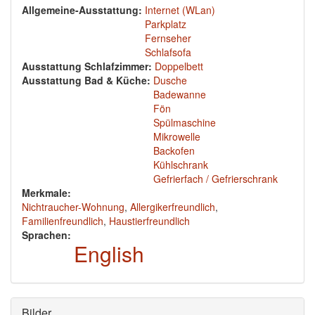
Allgemeine-Ausstattung:
Internet (WLan)
Parkplatz
Fernseher
Schlafsofa
Ausstattung Schlafzimmer:
Doppelbett
Ausstattung Bad & Küche:
Dusche
Badewanne
Fön
Spülmaschine
Mikrowelle
Backofen
Kühlschrank
Gefrierfach / Gefrierschrank
Merkmale:
Nichtraucher-Wohnung
,
Allergikerfreundlich
,
Familienfreundlich
,
Haustierfreundlich
Sprachen:
English
Ausblenden
Bilder