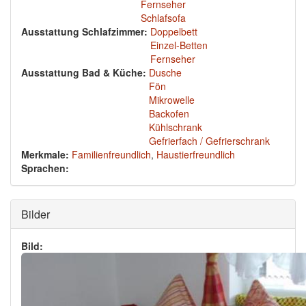
Fernseher
Schlafsofa
Ausstattung Schlafzimmer:
Doppelbett
Einzel-Betten
Fernseher
Ausstattung Bad & Küche:
Dusche
Fön
Mikrowelle
Backofen
Kühlschrank
Gefrierfach / Gefrierschrank
Merkmale:
Familienfreundlich
,
Haustierfreundlich
Sprachen:
Ausblenden
Bilder
Bild: