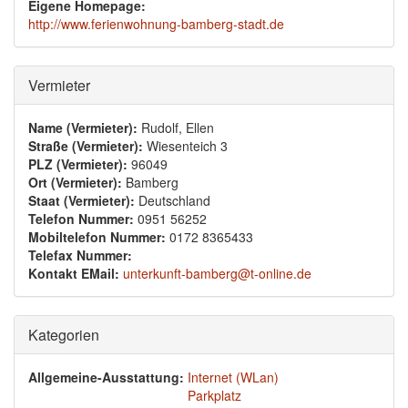
Eigene Homepage:
http://www.ferienwohnung-bamberg-stadt.de
Ausblenden
Vermieter
Name (Vermieter):
Rudolf, Ellen
Straße (Vermieter):
Wiesenteich 3
PLZ (Vermieter):
96049
Ort (Vermieter):
Bamberg
Staat (Vermieter):
Deutschland
Telefon Nummer:
0951 56252
Mobiltelefon Nummer:
0172 8365433
Telefax Nummer:
Kontakt EMail:
unterkunft-bamberg@t-online.de
Ausblenden
Kategorien
Allgemeine-Ausstattung:
Internet (WLan)
Parkplatz