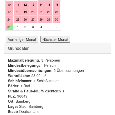
10
11
12
13
14
15
16
14
15
16
17
18
19
17
18
19
20
21
22
23
21
22
23
24
25
26
24
25
26
27
28
29
30
28
29
30
1
2
3
31
1
2
3
4
5
6
Vorheriger Monat
Nächster Monat
Ausblenden
Grunddaten
Maximalbelegung:
3 Personen
Mindestbelegung:
1 Person
Mindestübernachtungen:
2 Übernachtungen
Wohnfläche:
28.00 m²
Schlafzimmer:
1 Schlafzimmer
Bäder:
1 Bad
Straße & Haus-Nr.:
Wiesenteich 3
PLZ:
96049
Ort:
Bamberg
Lage:
Stadt Bamberg
Staat:
Deutschland