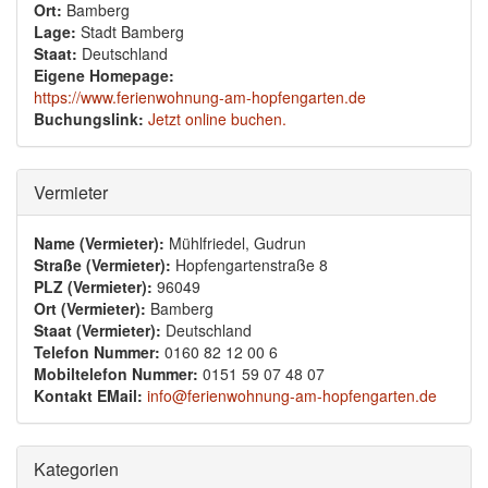
Ort:
Bamberg
Lage:
Stadt Bamberg
Staat:
Deutschland
Eigene Homepage:
https://www.ferienwohnung-am-hopfengarten.de
Buchungslink:
Jetzt online buchen.
Ausblenden
Vermieter
Name (Vermieter):
Mühlfriedel, Gudrun
Straße (Vermieter):
Hopfengartenstraße 8
PLZ (Vermieter):
96049
Ort (Vermieter):
Bamberg
Staat (Vermieter):
Deutschland
Telefon Nummer:
0160 82 12 00 6
Mobiltelefon Nummer:
0151 59 07 48 07
Kontakt EMail:
info@ferienwohnung-am-hopfengarten.de
Ausblenden
Kategorien