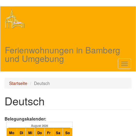
Direkt
zum
Inhalt
Ferienwohnungen in Bamberg
und Umgebung
Navig
aktivi
Startseite
Deutsch
Deutsch
Belegungskalender:
August 2026
September 2026
Mo
Di
Mi
Do
Fr
Sa
So
Mo
Di
Mi
Do
Fr
Sa