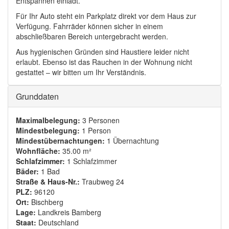
Entspannen einlädt.
Für Ihr Auto steht ein Parkplatz direkt vor dem Haus zur
Verfügung. Fahrräder können sicher in einem
abschließbaren Bereich untergebracht werden.
Aus hygienischen Gründen sind Haustiere leider nicht
erlaubt. Ebenso ist das Rauchen in der Wohnung nicht
gestattet – wir bitten um Ihr Verständnis.
Ausblenden
Grunddaten
Maximalbelegung:
3 Personen
Mindestbelegung:
1 Person
Mindestübernachtungen:
1 Übernachtung
Wohnfläche:
35.00 m²
Schlafzimmer:
1 Schlafzimmer
Bäder:
1 Bad
Straße & Haus-Nr.:
Traubweg 24
PLZ:
96120
Ort:
Bischberg
Lage:
Landkreis Bamberg
Staat:
Deutschland