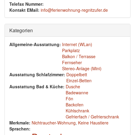
Telefax Nummer:
Kontakt EMail:
info@ferienwohnung-regnitzufer.de
Ausblenden
Kategorien
Allgemeine-Ausstattung:
Internet (WLan)
Parkplatz
Balkon / Terrasse
Fernseher
Stereo-Anlage (Mini)
Ausstattung Schlafzimmer:
Doppelbett
Einzel-Betten
Ausstattung Bad & Küche:
Dusche
Badewanne
Fön
Backofen
Kühlschrank
Gefrierfach / Gefrierschrank
Merkmale:
Nichtraucher-Wohnung
,
Keine Haustiere
Sprachen: