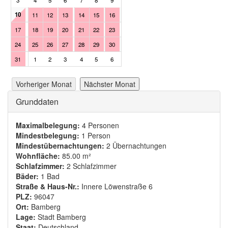
10
11
12
13
14
15
16
14
15
16
17
18
19
17
18
19
20
21
22
23
21
22
23
24
25
26
24
25
26
27
28
29
30
28
29
30
1
2
3
31
1
2
3
4
5
6
Vorheriger Monat
Nächster Monat
Ausblenden
Grunddaten
Maximalbelegung:
4 Personen
Mindestbelegung:
1 Person
Mindestübernachtungen:
2 Übernachtungen
Wohnfläche:
85.00 m²
Schlafzimmer:
2 Schlafzimmer
Bäder:
1 Bad
Straße & Haus-Nr.:
Innere Löwenstraße 6
PLZ:
96047
Ort:
Bamberg
Lage:
Stadt Bamberg
Staat:
Deutschland