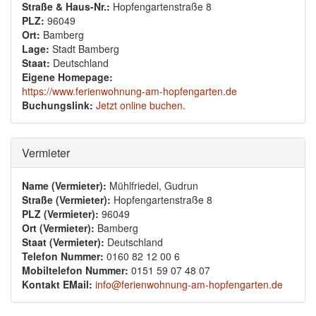
Straße & Haus-Nr.:
Hopfengartenstraße 8
PLZ:
96049
Ort:
Bamberg
Lage:
Stadt Bamberg
Staat:
Deutschland
Eigene Homepage:
https://www.ferienwohnung-am-hopfengarten.de
Buchungslink:
Jetzt online buchen.
Ausblenden
Vermieter
Name (Vermieter):
Mühlfriedel, Gudrun
Straße (Vermieter):
Hopfengartenstraße 8
PLZ (Vermieter):
96049
Ort (Vermieter):
Bamberg
Staat (Vermieter):
Deutschland
Telefon Nummer:
0160 82 12 00 6
Mobiltelefon Nummer:
0151 59 07 48 07
Kontakt EMail:
info@ferienwohnung-am-hopfengarten.de