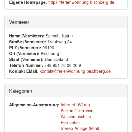
Eigene Homepage:
https://ferienwohnung-bischberg.de
Ausblenden
Vermieter
Name (Vermieter):
Schmitt, Katrin
Straße (Vermieter):
Traubweg 24
PLZ (Vermieter):
96120
Ort (Vermieter):
Bischberg
Staat (Vermieter):
Deutschland
Telefon Nummer:
+49 951 70 06 20 9
Kontakt EMail:
kontakt@ferienwohnung-bischberg.de
Ausblenden
Kategorien
Allgemeine-Ausstattung:
Internet (WLan)
Balkon / Terrasse
Waschmaschine
Fernseher
Stereo-Anlage (Mini)