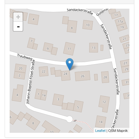
+
-
Leaflet
| OSM Mapnik