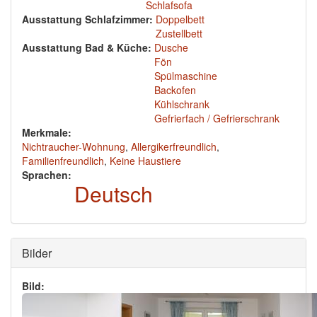
Schlafsofa
Ausstattung Schlafzimmer:
Doppelbett
Zustellbett
Ausstattung Bad & Küche:
Dusche
Fön
Spülmaschine
Backofen
Kühlschrank
Gefrierfach / Gefrierschrank
Merkmale:
Nichtraucher-Wohnung
,
Allergikerfreundlich
,
Familienfreundlich
,
Keine Haustiere
Sprachen:
Deutsch
Ausblenden
Bilder
Bild: