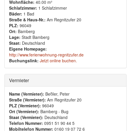
Wohnfläche:
40.00 m²
Schlafzimmer:
1 Schlafzimmer
Bäder:
1 Bad
Straße & Haus-Nr.:
Am Regnitzufer 20
PLZ:
96049
Ort:
Bamberg
Lage:
Stadt Bamberg
Staat:
Deutschland
Eigene Homepage:
http://www.ferienwohnung-regnitzufer.de
Buchungslink:
Jetzt online buchen.
Ausblenden
Vermieter
Name (Vermieter):
Beßler, Peter
Straße (Vermieter):
Am Regnitzufer 20
PLZ (Vermieter):
96049
Ort (Vermieter):
Bamberg - Bug
Staat (Vermieter):
Deutschland
Telefon Nummer:
0951 51 90 44 5
Mobiltelefon Nummer:
0160 19 07 72 6