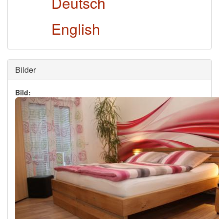
Deutsch
English
Ausblenden
Bilder
Bild: