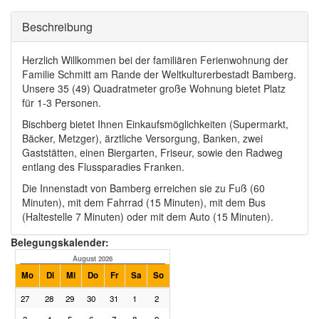
Ausblenden
Beschreibung
Herzlich Willkommen bei der familiären Ferienwohnung der
Familie Schmitt am Rande der Weltkulturerbestadt Bamberg.
Unsere 35 (49) Quadratmeter große Wohnung bietet Platz
für 1-3 Personen.
Bischberg bietet Ihnen Einkaufsmöglichkeiten (Supermarkt,
Bäcker, Metzger), ärztliche Versorgung, Banken, zwei
Gaststätten, einen Biergarten, Friseur, sowie den Radweg
entlang des Flussparadies Franken.
Die Innenstadt von Bamberg erreichen sie zu Fuß (60
Minuten), mit dem Fahrrad (15 Minuten), mit dem Bus
(Haltestelle 7 Minuten) oder mit dem Auto (15 Minuten).
Belegungskalender:
August 2026
September 2026
Mo
Di
Mi
Do
Fr
Sa
So
Mo
Di
Mi
Do
Fr
Sa
27
28
29
30
31
1
2
31
1
2
3
4
5
3
4
5
6
7
8
9
7
8
9
10
11
12