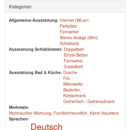
Ausblenden
Kategorien
Allgemeine-Ausstattung:
Internet (WLan)
Parkplatz
Fernseher
Stereo-Anlage (Mini)
Schlafsofa
Ausstattung Schlafzimmer:
Doppelbett
Einzel-Betten
Fernseher
Zustellbett
Ausstattung Bad & Küche:
Dusche
Fön
Mikrowelle
Backofen
Kühlschrank
Gefrierfach / Gefrierschrank
Merkmale:
Nichtraucher-Wohnung
,
Familienfreundlich
,
Keine Haustiere
Sprachen:
Deutsch