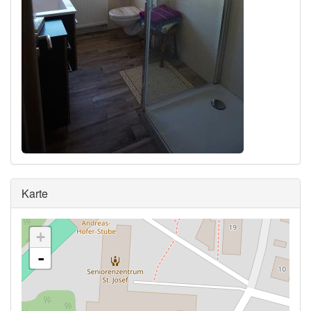
Ausblenden
Karte
+
-