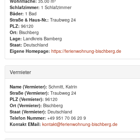
Wohnfläche:
35.00 m²
Schlafzimmer:
1 Schlafzimmer
Bäder:
1 Bad
Straße & Haus-Nr.:
Traubweg 24
PLZ:
96120
Ort:
Bischberg
Lage:
Landkreis Bamberg
Staat:
Deutschland
Eigene Homepage:
https://ferienwohnung-bischberg.de
Ausblenden
Vermieter
Name (Vermieter):
Schmitt, Katrin
Straße (Vermieter):
Traubweg 24
PLZ (Vermieter):
96120
Ort (Vermieter):
Bischberg
Staat (Vermieter):
Deutschland
Telefon Nummer:
+49 951 70 06 20 9
Kontakt EMail:
kontakt@ferienwohnung-bischberg.de