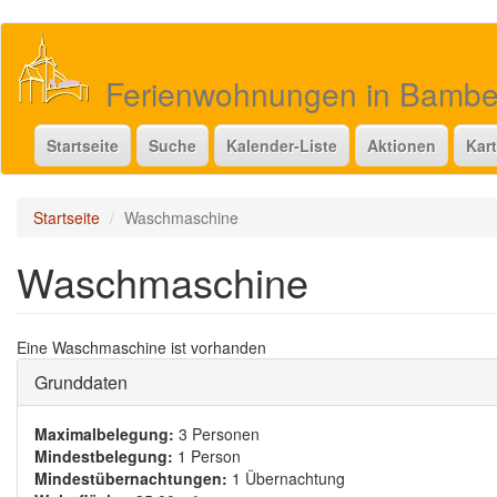
Direkt
zum
Inhalt
Ferienwohnungen in Bamb
Startseite
Suche
Kalender-Liste
Aktionen
Kar
Startseite
Waschmaschine
Waschmaschine
Eine Waschmaschine ist vorhanden
Ausblenden
Grunddaten
Maximalbelegung:
3 Personen
Mindestbelegung:
1 Person
Mindestübernachtungen:
1 Übernachtung