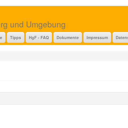
erg und Umgebung
te
Tipps
HgF - FAQ
Dokumente
Impressum
Daten