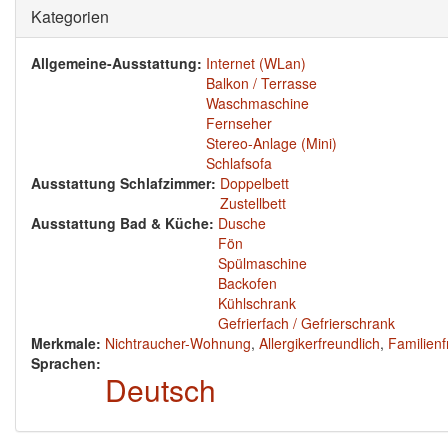
Ausblenden
Kategorien
Allgemeine-Ausstattung:
Internet (WLan)
Balkon / Terrasse
Waschmaschine
Fernseher
Stereo-Anlage (Mini)
Schlafsofa
Ausstattung Schlafzimmer:
Doppelbett
Zustellbett
Ausstattung Bad & Küche:
Dusche
Fön
Spülmaschine
Backofen
Kühlschrank
Gefrierfach / Gefrierschrank
Merkmale:
Nichtraucher-Wohnung
,
Allergikerfreundlich
,
Familienf
Sprachen:
Deutsch