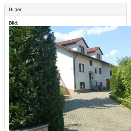
Ausblenden
Bilder
Bild: