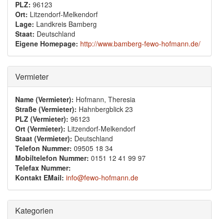
PLZ:
96123
Ort:
Litzendorf-Melkendorf
Lage:
Landkreis Bamberg
Staat:
Deutschland
Eigene Homepage:
http://www.bamberg-fewo-hofmann.de/
Ausblenden
Vermieter
Name (Vermieter):
Hofmann, Theresia
Straße (Vermieter):
Hahnbergblick 23
PLZ (Vermieter):
96123
Ort (Vermieter):
Litzendorf-Melkendorf
Staat (Vermieter):
Deutschland
Telefon Nummer:
09505 18 34
Mobiltelefon Nummer:
0151 12 41 99 97
Telefax Nummer:
Kontakt EMail:
info@fewo-hofmann.de
Ausblenden
Kategorien