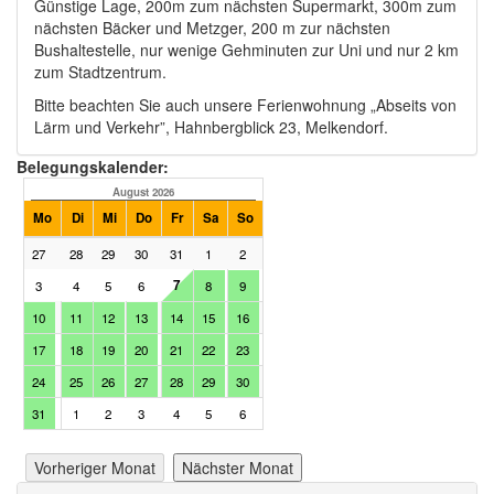
Günstige Lage, 200m zum nächsten Supermarkt, 300m zum
nächsten Bäcker und Metzger, 200 m zur nächsten
Bushaltestelle, nur wenige Gehminuten zur Uni und nur 2 km
zum Stadtzentrum.
Bitte beachten Sie auch unsere Ferienwohnung „Abseits von
Lärm und Verkehr”, Hahnbergblick 23, Melkendorf.
Belegungskalender:
August 2026
September 2026
Mo
Di
Mi
Do
Fr
Sa
So
Mo
Di
Mi
Do
Fr
Sa
27
28
29
30
31
1
2
31
1
2
3
4
5
7
3
4
5
6
8
9
7
8
9
10
11
12
10
11
12
13
14
15
16
14
15
16
17
18
19
17
18
19
20
21
22
23
21
22
23
24
25
26
24
25
26
27
28
29
30
28
29
30
1
2
3
31
1
2
3
4
5
6
Vorheriger Monat
Nächster Monat