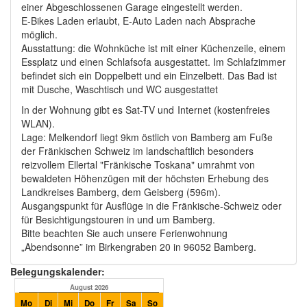
einer Abgeschlossenen Garage eingestellt werden.
E-Bikes Laden erlaubt, E-Auto Laden nach Absprache
möglich.
Ausstattung: die Wohnküche ist mit einer Küchenzeile, einem
Essplatz und einen Schlafsofa ausgestattet. Im Schlafzimmer
befindet sich ein Doppelbett und ein Einzelbett. Das Bad ist
mit Dusche, Waschtisch und WC ausgestattet
In der Wohnung gibt es Sat-TV und Internet (kostenfreies
WLAN).
Lage: Melkendorf liegt 9km östlich von Bamberg am Fuße
der Fränkischen Schweiz im landschaftlich besonders
reizvollem Ellertal "Fränkische Toskana" umrahmt von
bewaldeten Höhenzügen mit der höchsten Erhebung des
Landkreises Bamberg, dem Geisberg (596m).
Ausgangspunkt für Ausflüge in die Fränkische-Schweiz oder
für Besichtigungstouren in und um Bamberg.
Bitte beachten Sie auch unsere Ferienwohnung
„Abendsonne” im Birkengraben 20 in 96052 Bamberg.
Belegungskalender:
August 2026
September 2026
Mo
Di
Mi
Do
Fr
Sa
So
Mo
Di
Mi
Do
Fr
Sa