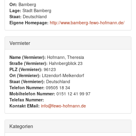
Ort:
Bamberg
Lage:
Stadt Bamberg
Staat:
Deutschland
Eigene Homepage:
http://www.bamberg-fewo-hofmann.de/
Ausblenden
Vermieter
Name (Vermieter):
Hofmann, Theresia
Straße (Vermieter):
Hahnbergblick 23
PLZ (Vermieter):
96123
Ort (Vermieter):
Litzendorf-Melkendorf
Staat (Vermieter):
Deutschland
Telefon Nummer:
09505 18 34
Mobiltelefon Nummer:
0151 12 41 99 97
Telefax Nummer:
Kontakt EMail:
info@fewo-hofmann.de
Ausblenden
Kategorien