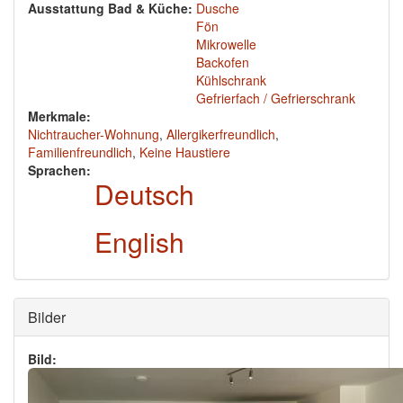
Ausstattung Bad & Küche:
Dusche
Fön
Mikrowelle
Backofen
Kühlschrank
Gefrierfach / Gefrierschrank
Merkmale:
Nichtraucher-Wohnung
,
Allergikerfreundlich
,
Familienfreundlich
,
Keine Haustiere
Sprachen:
Deutsch
English
Ausblenden
Bilder
Bild: