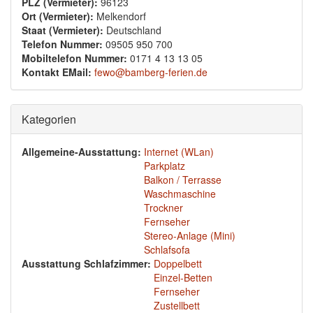
PLZ (Vermieter):
96123
Ort (Vermieter):
Melkendorf
Staat (Vermieter):
Deutschland
Telefon Nummer:
09505 950 700
Mobiltelefon Nummer:
0171 4 13 13 05
Kontakt EMail:
fewo@bamberg-ferien.de
Ausblenden
Kategorien
Allgemeine-Ausstattung:
Internet (WLan)
Parkplatz
Balkon / Terrasse
Waschmaschine
Trockner
Fernseher
Stereo-Anlage (Mini)
Schlafsofa
Ausstattung Schlafzimmer:
Doppelbett
Einzel-Betten
Fernseher
Zustellbett