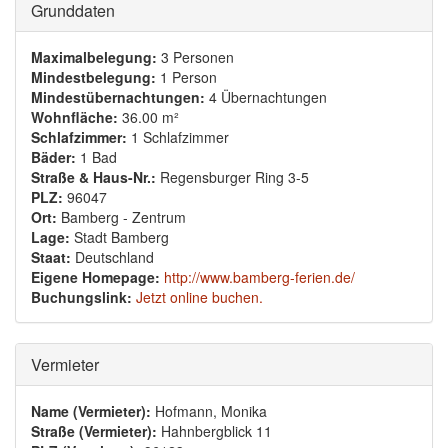
Ausblenden
Grunddaten
Maximalbelegung:
3 Personen
Mindestbelegung:
1 Person
Mindestübernachtungen:
4 Übernachtungen
Wohnfläche:
36.00 m²
Schlafzimmer:
1 Schlafzimmer
Bäder:
1 Bad
Straße & Haus-Nr.:
Regensburger Ring 3-5
PLZ:
96047
Ort:
Bamberg - Zentrum
Lage:
Stadt Bamberg
Staat:
Deutschland
Eigene Homepage:
http://www.bamberg-ferien.de/
Buchungslink:
Jetzt online buchen.
Ausblenden
Vermieter
Name (Vermieter):
Hofmann, Monika
Straße (Vermieter):
Hahnbergblick 11