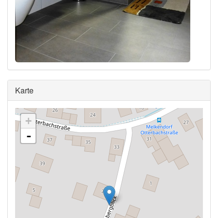
Ausblenden
Karte
+
-