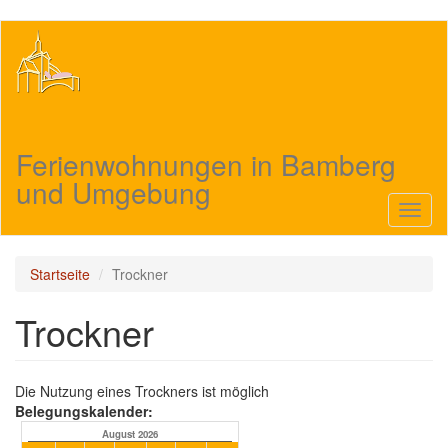
Direkt
zum
Inhalt
Ferienwohnungen in Bamberg
und Umgebung
Navig
aktivi
Startseite
Trockner
Trockner
Die Nutzung eines Trockners ist möglich
Belegungskalender:
August 2026
September 2026