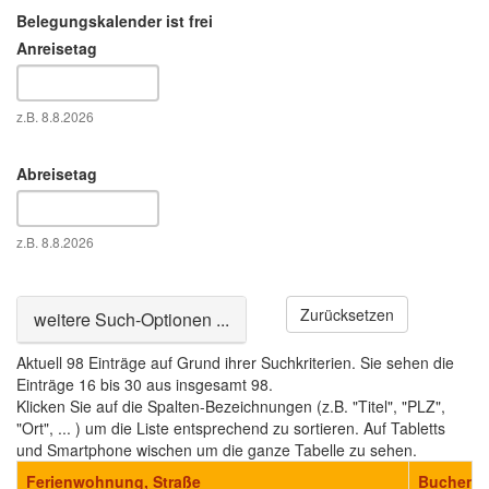
Belegungskalender ist frei
Anreisetag
Datum
z.B. 8.8.2026
Abreisetag
Datum
z.B. 8.8.2026
Zurücksetzen
Ausblenden
weitere Such-Optionen ...
Aktuell 98 Einträge auf Grund ihrer Suchkriterien. Sie sehen die
Einträge 16 bis 30 aus insgesamt 98.
Klicken Sie auf die Spalten-Bezeichnungen (z.B. "Titel", "PLZ",
"Ort", ... ) um die Liste entsprechend zu sortieren. Auf Tabletts
und Smartphone wischen um die ganze Tabelle zu sehen.
Ferienwohnung, Straße
Buchen