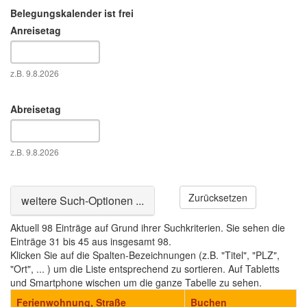
Belegungskalender ist frei
Anreisetag
Datum
z.B. 9.8.2026
Abreisetag
Datum
z.B. 9.8.2026
Zurücksetzen
Ausblenden
weitere Such-Optionen ...
Aktuell 98 Einträge auf Grund ihrer Suchkriterien. Sie sehen die
Einträge 31 bis 45 aus insgesamt 98.
Klicken Sie auf die Spalten-Bezeichnungen (z.B. "Titel", "PLZ",
"Ort", ... ) um die Liste entsprechend zu sortieren. Auf Tabletts
und Smartphone wischen um die ganze Tabelle zu sehen.
Ferienwohnung, Straße
Buchen