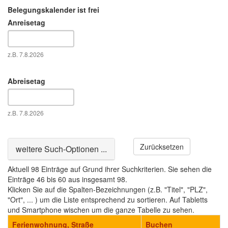
Belegungskalender ist frei
Anreisetag
Datum
z.B. 7.8.2026
Abreisetag
Datum
z.B. 7.8.2026
Zurücksetzen
Ausblenden
weitere Such-Optionen ...
Aktuell 98 Einträge auf Grund ihrer Suchkriterien. Sie sehen die
Einträge 46 bis 60 aus insgesamt 98.
Klicken Sie auf die Spalten-Bezeichnungen (z.B. "Titel", "PLZ",
"Ort", ... ) um die Liste entsprechend zu sortieren. Auf Tabletts
und Smartphone wischen um die ganze Tabelle zu sehen.
Ferienwohnung, Straße
Buchen