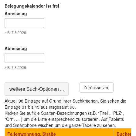
Belegungskalender ist frei
Anreisetag
Datum
z.B. 7.8.2026
Abreisetag
Datum
z.B. 7.8.2026
Zurücksetzen
Ausblenden
weitere Such-Optionen ...
Aktuell 98 Einträge auf Grund ihrer Suchkriterien. Sie sehen die
Einträge 31 bis 45 aus insgesamt 98.
Klicken Sie auf die Spalten-Bezeichnungen (z.B. "Titel", "PLZ",
"Ort", ... ) um die Liste entsprechend zu sortieren. Auf Tabletts
und Smartphone wischen um die ganze Tabelle zu sehen.
Ferienwohnung, Straße
Buchen