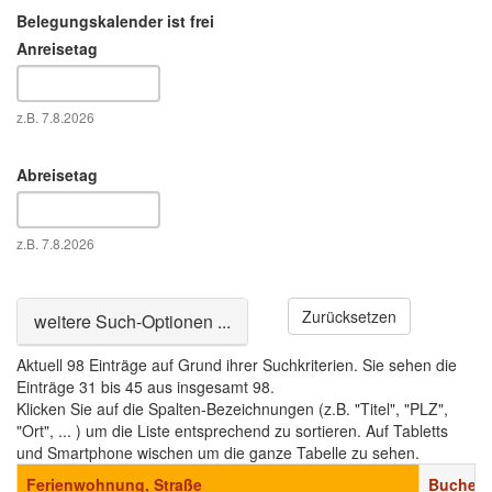
Belegungskalender ist frei
Anreisetag
Datum
z.B. 7.8.2026
Abreisetag
Datum
z.B. 7.8.2026
Zurücksetzen
Ausblenden
weitere Such-Optionen ...
Aktuell 98 Einträge auf Grund ihrer Suchkriterien. Sie sehen die
Einträge 31 bis 45 aus insgesamt 98.
Klicken Sie auf die Spalten-Bezeichnungen (z.B. "Titel", "PLZ",
"Ort", ... ) um die Liste entsprechend zu sortieren. Auf Tabletts
und Smartphone wischen um die ganze Tabelle zu sehen.
Ferienwohnung, Straße
Buchen