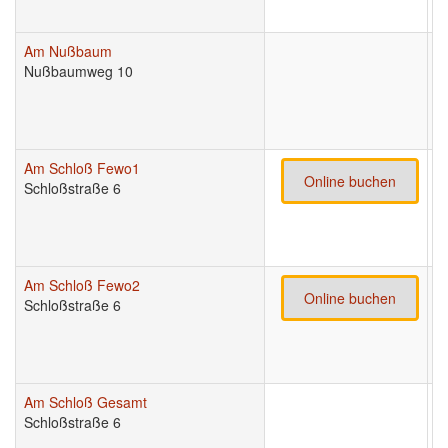
Am Nußbaum
9
Nußbaumweg 10
Am Schloß Fewo1
9
Online buchen
Schloßstraße 6
Am Schloß Fewo2
9
Online buchen
Schloßstraße 6
Am Schloß Gesamt
9
Schloßstraße 6