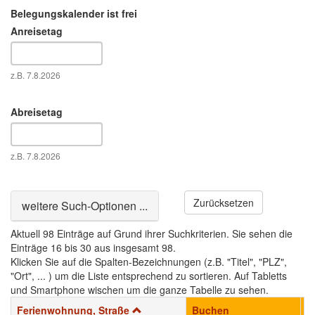
Belegungskalender ist frei
Anreisetag
Datum
z.B. 7.8.2026
Abreisetag
Datum
z.B. 7.8.2026
Zurücksetzen
Ausblenden
weitere Such-Optionen ...
Aktuell 98 Einträge auf Grund ihrer Suchkriterien. Sie sehen die
Einträge 16 bis 30 aus insgesamt 98.
Klicken Sie auf die Spalten-Bezeichnungen (z.B. "Titel", "PLZ",
"Ort", ... ) um die Liste entsprechend zu sortieren. Auf Tabletts
und Smartphone wischen um die ganze Tabelle zu sehen.
Ferienwohnung, Straße
Buchen
P