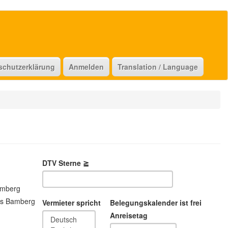
schutzerklärung
Anmelden
Translation / Language
DTV Sterne ≧
amberg
is Bamberg
Vermieter spricht
Belegungskalender ist frei
Anreisetag