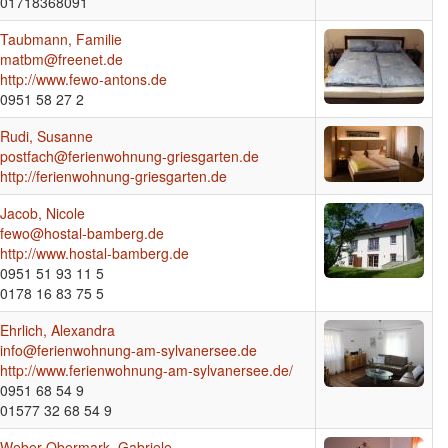
01718368091
Taubmann, Familie
matbm@freenet.de
http://www.fewo-antons.de
0951 58 27 2
Rudi, Susanne
postfach@ferienwohnung-griesgarten.de
http://ferienwohnung-griesgarten.de
Jacob, Nicole
fewo@hostal-bamberg.de
http://www.hostal-bamberg.de
0951 51 93 11 5
0178 16 83 75 5
Ehrlich, Alexandra
info@ferienwohnung-am-sylvanersee.de
http://www.ferienwohnung-am-sylvanersee.de/
0951 68 54 9
01577 32 68 54 9
Weber-Obermark, Gabriele