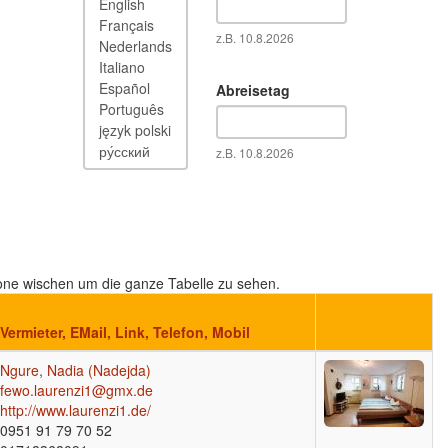
Datum
z.B. 10.8.2026
Abreisetag
Datum
z.B. 10.8.2026
tphone wischen um die ganze Tabelle zu sehen.
Vermieter, EMail, Link, Telefon, Mobil
Ngure, Nadia (Nadejda)
fewo.laurenzi1@gmx.de
http://www.laurenzi1.de/
0951 91 79 70 52