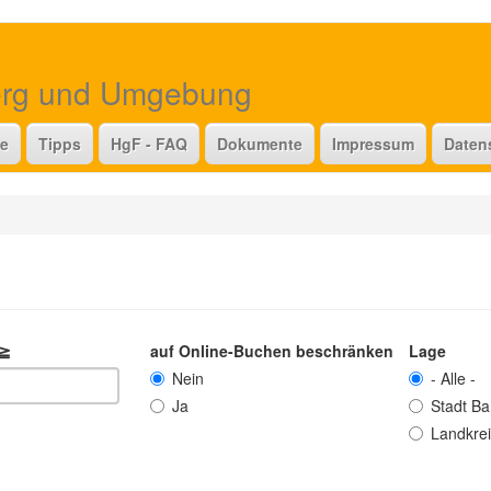
erg und Umgebung
te
Tipps
HgF - FAQ
Dokumente
Impressum
Daten
 ≧
auf Online-Buchen beschränken
Lage
Nein
- Alle -
Ja
Stadt B
Landkre