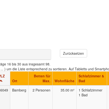
Zurücksetzen
träge 16 bis 30 aus insgesamt 98.
", ... ) um die Liste entsprechend zu sortieren. Auf Tabletts und Smar
PLZ
Betten für
Schlafzimmer &
Ort
Max.
Wohnfläche
Bad
96049
Bamberg
2 Personen
35.00 m²
1 Schlafzimmer
1 Bad