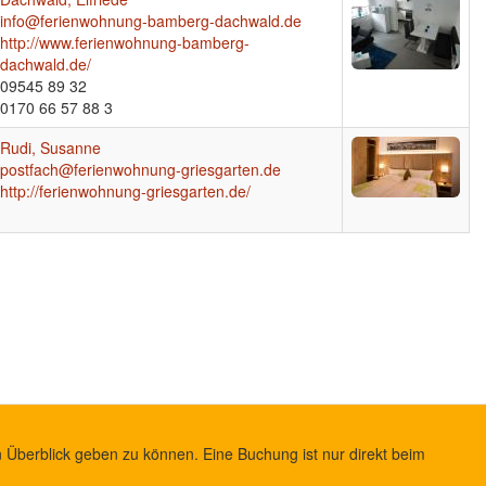
info@ferienwohnung-bamberg-dachwald.de
http://www.ferienwohnung-bamberg-
dachwald.de/
09545 89 32
0170 66 57 88 3
Rudi, Susanne
postfach@ferienwohnung-griesgarten.de
http://ferienwohnung-griesgarten.de/
 Überblick geben zu können. Eine Buchung ist nur direkt beim