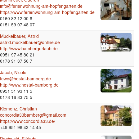
info@ferienwohnung-am-hopfengarten.de
https://www.ferienwohnung-am-hopfengarten.de
0160 82 12 00 6
0151 59 07 48 07
Muckelbauer, Astrid
astrid.muckelbauer@online.de
http://www.bambergurlaub.de
0951 97 45 80 21
0178 91 37 50 7
Jacob, Nicole
fewo@hostal-bamberg.de
http://www.hostal-bamberg.de
0951 51 93 11 5
0178 16 83 75 5
Klemenz, Christian
concordia33bamberg@gmail.com
https://www.concordia33.de/
+49 951 96 43 14 45
Dachwald, Elfriede