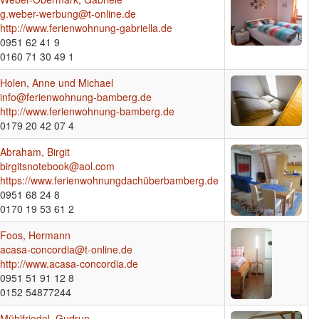
g.weber-werbung@t-online.de
http://www.ferienwohnung-gabriella.de
0951 62 41 9
0160 71 30 49 1
Holen, Anne und Michael
info@ferienwohnung-bamberg.de
http://www.ferienwohnung-bamberg.de
0179 20 42 07 4
Abraham, Birgit
birgitsnotebook@aol.com
https://www.ferienwohnungdachüberbamberg.de
0951 68 24 8
0170 19 53 61 2
Foos, Hermann
acasa-concordia@t-online.de
http://www.acasa-concordia.de
0951 51 91 12 8
0152 54877244
Mühlfriedel, Gudrun