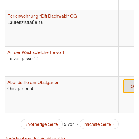
Ferienwohnung "Elfi Dachwald" OG
Laurenzistraße 16
An der Wachsbleiche Fewo 1
Letzengasse 12
Abendstille am Obstgarten
Onl
Obstgarten 4
‹ vorherige Seite
5 von 7
nächste Seite ›
Zurücksetzen der Suchbegriffe