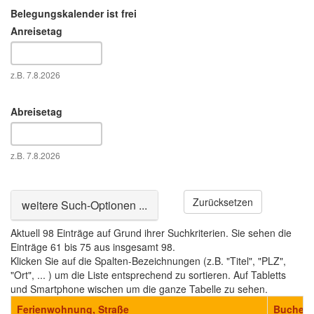
Belegungskalender ist frei
Anreisetag
Datum
z.B. 7.8.2026
Abreisetag
Datum
z.B. 7.8.2026
Zurücksetzen
Ausblenden
weitere Such-Optionen ...
Aktuell 98 Einträge auf Grund ihrer Suchkriterien. Sie sehen die
Einträge 61 bis 75 aus insgesamt 98.
Klicken Sie auf die Spalten-Bezeichnungen (z.B. "Titel", "PLZ",
"Ort", ... ) um die Liste entsprechend zu sortieren. Auf Tabletts
und Smartphone wischen um die ganze Tabelle zu sehen.
Ferienwohnung, Straße
Buchen