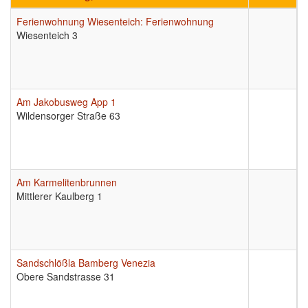
Ferienwohnung Wiesenteich: Ferienwohnung
9
Wiesenteich 3
Am Jakobusweg App 1
9
Wildensorger Straße 63
Am Karmelitenbrunnen
9
Mittlerer Kaulberg 1
Sandschlößla Bamberg Venezia
9
Obere Sandstrasse 31