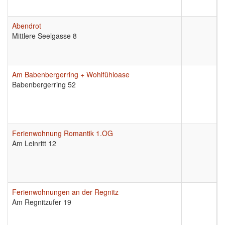
Abendrot
9
Mittlere Seelgasse 8
Am Babenbergerring + Wohlfühloase
9
Babenbergerring 52
Ferienwohnung Romantik 1.OG
9
Am Leinritt 12
Ferienwohnungen an der Regnitz
9
Am Regnitzufer 19