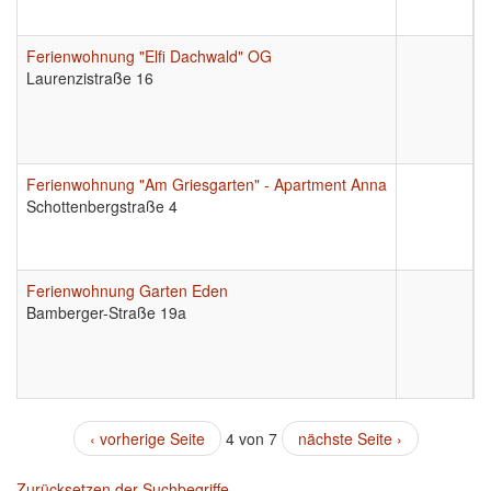
Ferienwohnung "Elfi Dachwald" OG
9
Laurenzistraße 16
Ferienwohnung "Am Griesgarten" - Apartment Anna
9
Schottenbergstraße 4
Ferienwohnung Garten Eden
9
Bamberger-Straße 19a
‹ vorherige Seite
4 von 7
nächste Seite ›
Zurücksetzen der Suchbegriffe