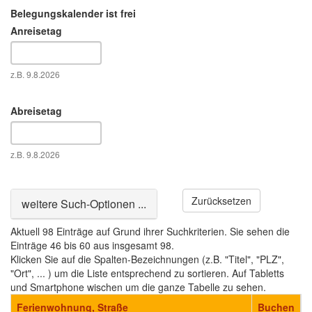
Belegungskalender ist frei
Anreisetag
Datum
z.B. 9.8.2026
Abreisetag
Datum
z.B. 9.8.2026
Zurücksetzen
Ausblenden
weitere Such-Optionen ...
Aktuell 98 Einträge auf Grund ihrer Suchkriterien. Sie sehen die
Einträge 46 bis 60 aus insgesamt 98.
Klicken Sie auf die Spalten-Bezeichnungen (z.B. "Titel", "PLZ",
"Ort", ... ) um die Liste entsprechend zu sortieren. Auf Tabletts
und Smartphone wischen um die ganze Tabelle zu sehen.
Ferienwohnung, Straße
Buchen