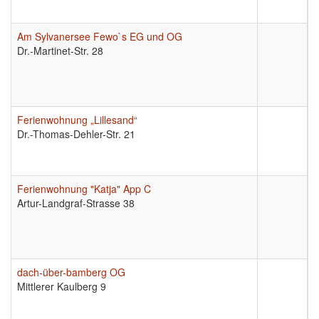
Am Sylvanersee Fewo`s EG und OG
9
Dr.-Martinet-Str. 28
Ferienwohnung „Lillesand“
9
Dr.-Thomas-Dehler-Str. 21
Ferienwohnung "Katja" App C
9
Artur-Landgraf-Strasse 38
dach-über-bamberg OG
9
Mittlerer Kaulberg 9