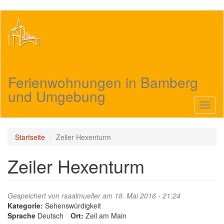
Direkt
zum
Inhalt
Ferienwohnungen in Bamberg
und Umgebung
Navig
aktivi
Startseite
Zeiler Hexenturm
Zeiler Hexenturm
Gespeichert von
rsaalmueller
am 18. Mai 2016 - 21:24
Kategorie:
Sehenswürdigkeit
Sprache
Deutsch
Ort:
Zeil am Main