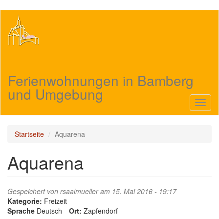
Direkt
zum
Inhalt
Ferienwohnungen in Bamberg
und Umgebung
Navig
aktivi
Startseite
Aquarena
Aquarena
Gespeichert von
rsaalmueller
am 15. Mai 2016 - 19:17
Kategorie:
Freizeit
Sprache
Deutsch
Ort:
Zapfendorf