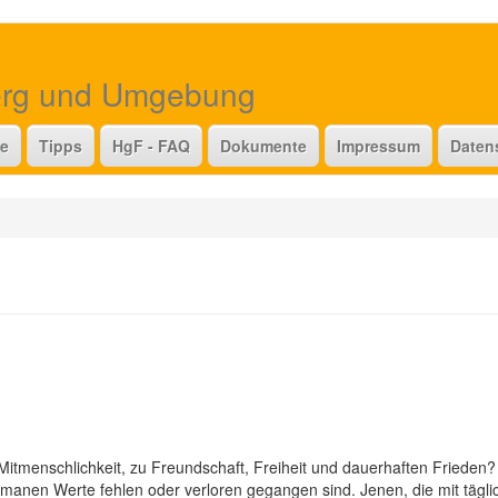
erg und Umgebung
te
Tipps
HgF - FAQ
Dokumente
Impressum
Daten
tmenschlichkeit, zu Freundschaft, Freiheit und dauerhaften Frieden? A
anen Werte fehlen oder verloren gegangen sind. Jenen, die mit täglic