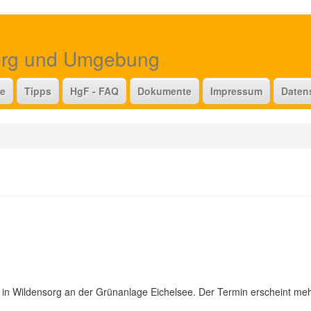
erg und Umgebung
te
Tipps
HgF - FAQ
Dokumente
Impressum
Daten
in Wildensorg an der Grünanlage Eichelsee. Der Termin erscheint mehr