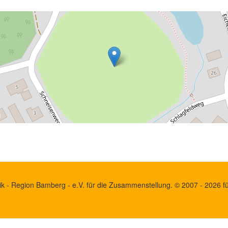
k - Region Bamberg - e.V. für die Zusammenstellung. © 2007 - 2026 für 