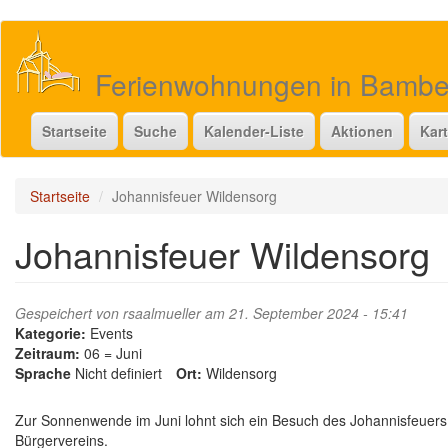
Direkt
zum
Inhalt
Ferienwohnungen in Bamb
Startseite
Suche
Kalender-Liste
Aktionen
Kar
Startseite
Johannisfeuer Wildensorg
Johannisfeuer Wildensorg
Gespeichert von
rsaalmueller
am 21. September 2024 - 15:41
Kategorie:
Events
Zeitraum:
06 = Juni
Sprache
Nicht definiert
Ort:
Wildensorg
Zur Sonnenwende im Juni lohnt sich ein Besuch des Johannisfeuers 
Bürgervereins.