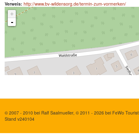
Verweis:
http://www.bv-wildensorg.de/termin-zum-vormerken/
+
-
© 2007 - 2010 bei Ralf Saalmueller, © 2011 - 2026 bei FeWo Touristi
Stand v240104