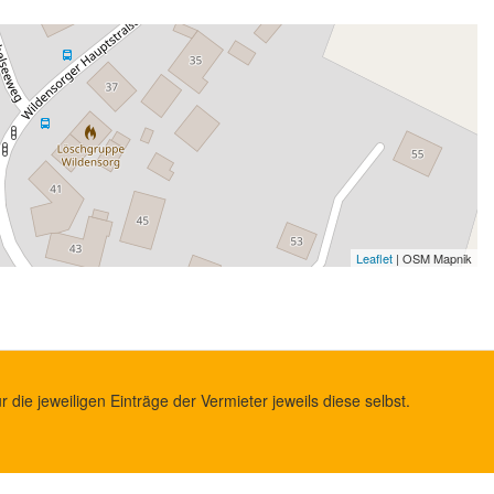
Leaflet
| OSM Mapnik
die jeweiligen Einträge der Vermieter jeweils diese selbst.