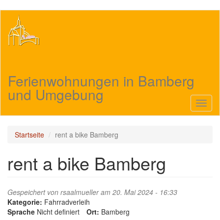
Direkt
zum
Inhalt
Ferienwohnungen in Bamberg
und Umgebung
Navig
aktivi
Startseite
rent a bike Bamberg
rent a bike Bamberg
Gespeichert von
rsaalmueller
am 20. Mai 2024 - 16:33
Kategorie:
Fahrradverleih
Sprache
Nicht definiert
Ort:
Bamberg