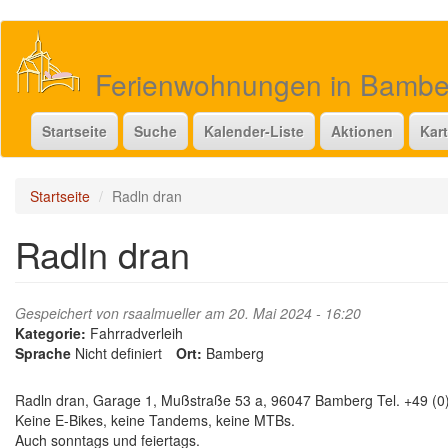
Direkt
zum
Inhalt
Ferienwohnungen in Bamb
Startseite
Suche
Kalender-Liste
Aktionen
Kar
Startseite
Radln dran
Radln dran
Gespeichert von
rsaalmueller
am 20. Mai 2024 - 16:20
Kategorie:
Fahrradverleih
Sprache
Nicht definiert
Ort:
Bamberg
Radln dran, Garage 1, Mußstraße 53 a, 96047 Bamberg Tel. +49 (0)
Keine E-Bikes, keine Tandems, keine MTBs.
Auch sonntags und feiertags.