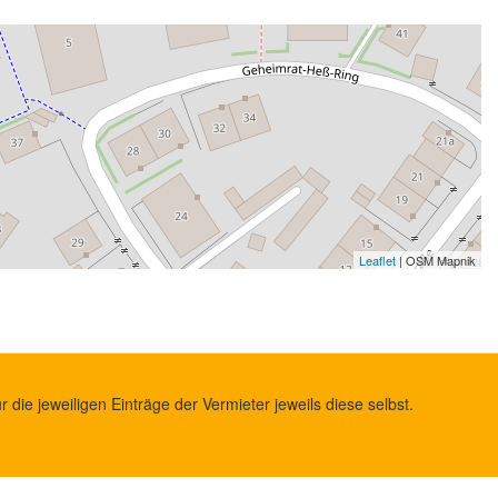
Leaflet
| OSM Mapnik
die jeweiligen Einträge der Vermieter jeweils diese selbst.