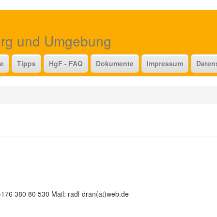
erg und Umgebung
te
Tipps
HgF - FAQ
Dokumente
Impressum
Daten
176 380 80 530 Mail: radl-dran(at)web.de