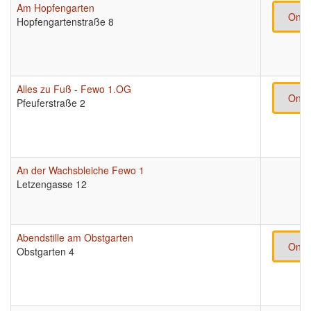
Am Hopfengarten
Onli
Hopfengartenstraße 8
Alles zu Fuß - Fewo 1.OG
Onli
Pfeuferstraße 2
An der Wachsbleiche Fewo 1
Letzengasse 12
Abendstille am Obstgarten
Onli
Obstgarten 4