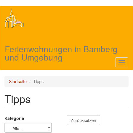
Direkt
zum
Inhalt
Ferienwohnungen in Bamberg
und Umgebung
Navig
aktivi
Startseite
Tipps
Tipps
Kategorie
Zurücksetzen