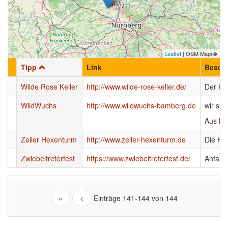
Leaflet
| OSM Mapnik
Tipp
Link
Besch
Wilde Rose Keller
http://www.wilde-rose-keller.de/
Der Kla
WildWuchs
http://www.wildwuchs-bamberg.de
wir si
Aus
ht
Zeiler Hexenturm
http://www.zeiler-hexenturm.de
Die Hex
Zwiebeltreterfest
https://www.zwiebeltreterfest.de/
Anfang
Seiten
«
<
Einträge
141-144
von 144