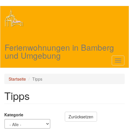
Direkt
zum
Inhalt
Ferienwohnungen in Bamberg
und Umgebung
Navig
aktivi
Startseite
Tipps
Tipps
Kategorie
Zurücksetzen