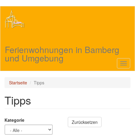
Direkt
zum
Inhalt
Ferienwohnungen in Bamberg
und Umgebung
Navig
aktivi
Startseite
Tipps
Tipps
Kategorie
Zurücksetzen